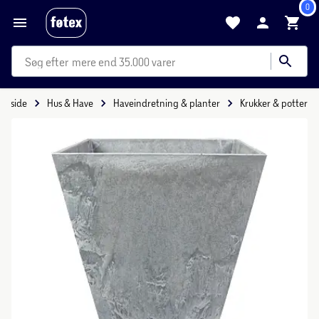
0
mere end 35.000 varer
Forside
Hus & Have
Haveindretning & planter
Krukker & potter