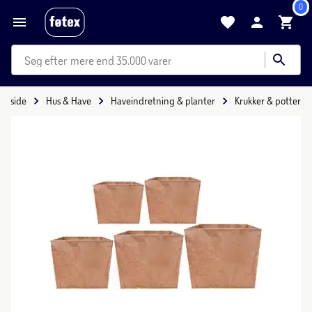
0
mere end 35.000 varer
Forside
Hus & Have
Haveindretning & planter
Krukker & potter