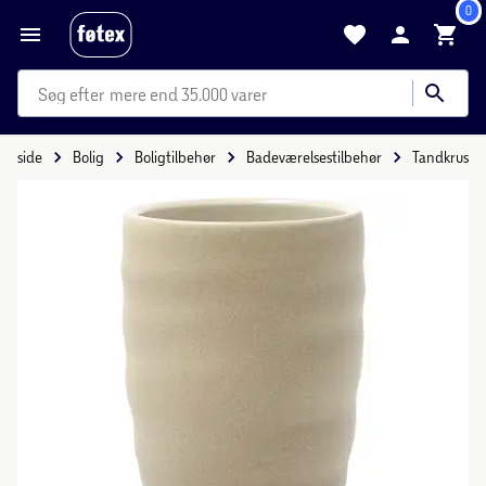
0
mere end 35.000 varer
Forside
Bolig
Boligtilbehør
Badeværelsestilbehør
Tandkrus