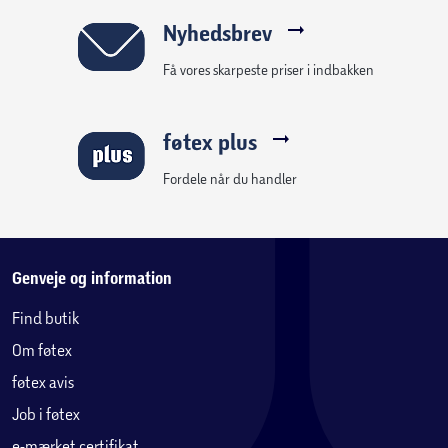
Nyhedsbrev
Få vores skarpeste priser i indbakken
føtex plus
Fordele når du handler
Genveje og information
Find butik
Om føtex
føtex avis
Job i føtex
e-mærket certifikat