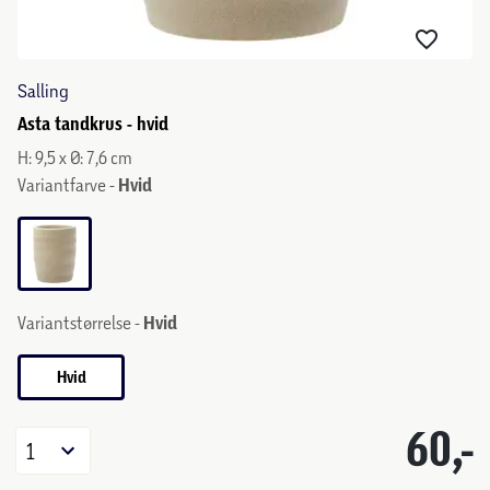
Salling
Asta tandkrus - hvid
H: 9,5 x Ø: 7,6 cm
Variantfarve -
Hvid
Variantstørrelse -
Hvid
Hvid
60,-
1