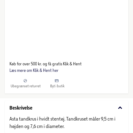
Køb for over 500 kr. og få gratis Klik & Hent
Læs mere om Klik & Hent her
Ubegrænset returret
Byt i butik
keyboard_arrow_down
Beskrivelse
Asta tandkrus i hvidt stentøj. Tandkruset måler 9,5 cm i
højden og 7,6 cm i diameter.