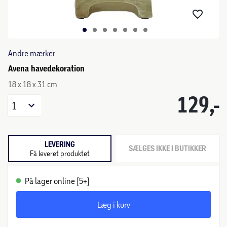
Andre mærker
Avena havedekoration
18 x 18 x 31 cm
129,-
1
LEVERING
SÆLGES IKKE I BUTIKKER
Få leveret produktet
På lager online (5+)
Læg i kurv