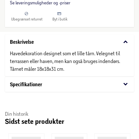
Se leveringsmuligheder og -priser
Ubegrænset returret
Byt i butik
keyboard_arrow_down
Beskrivelse
Havedekoration designet som et lille tårn. Velegnet til
terrassen eller haven, men kan også bruges indendørs.
Tårnet måler 18x18x31 cm.
keyboard_arrow_down
Specifikationer
Din historik
Sidst sete produkter