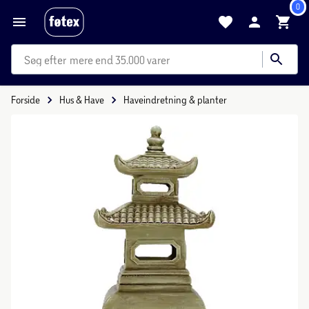
0
mere end 35.000 varer
Forside
Hus & Have
Haveindretning & planter