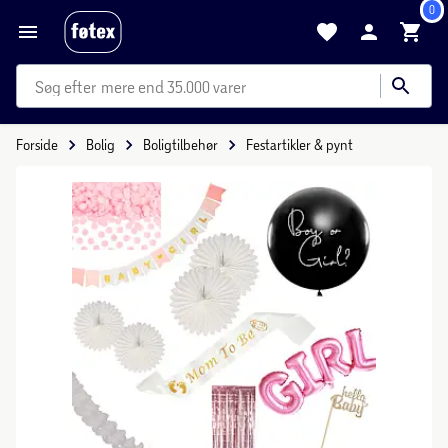
0
mere end 35.000 varer
Forside
Bolig
Boligtilbehør
Festartikler & pynt