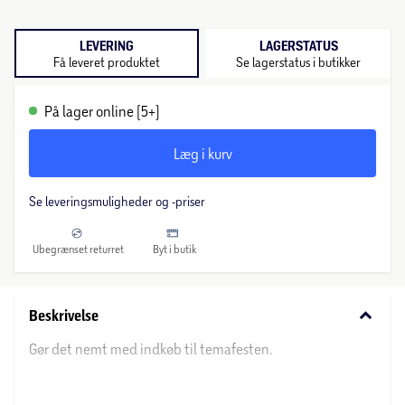
LEVERING
LAGERSTATUS
Få leveret produktet
Se lagerstatus i butikker
På lager online (5+)
Læg i kurv
Se leveringsmuligheder og -priser
Ubegrænset returret
Byt i butik
keyboard_arrow_down
Beskrivelse
Gør det nemt med indkøb til temafesten.
Babyshower/Genderreveal-pakken indeholder: