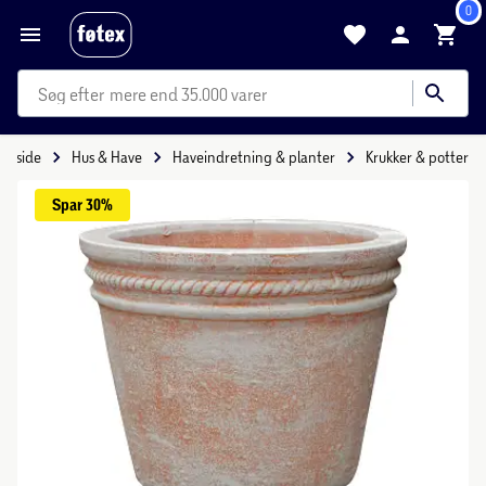
0
mere end 35.000 varer
Forside
Hus & Have
Haveindretning & planter
Krukker & potter
Spar 
30%