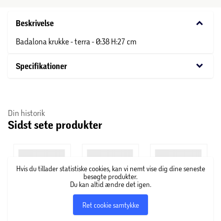
keyboard_arrow_down
Beskrivelse
Badalona krukke - terra - Ø:38 H:27 cm
keyboard_arrow_down
Specifikationer
Din historik
Sidst sete produkter
Hvis du tillader statistiske cookies, kan vi nemt vise dig dine seneste
besøgte produkter.
Du kan altid ændre det igen.
Ret cookie samtykke