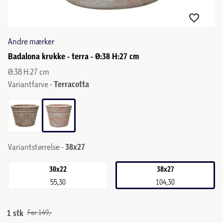
Andre mærker
Badalona krukke - terra - Ø:38 H:27 cm
Ø:38 H:27 cm
Variantfarve -
Terracotta
Variantstørrelse -
38x27
30x22
38x27
55,30
104,30
1 stk
Før 149,-