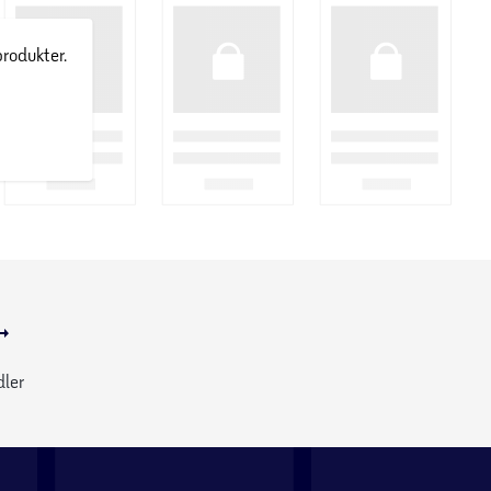
produkter.
dler