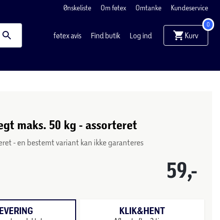
Ønskeliste
Om føtex
Omtanke
Kundeservice
0
Kurv
føtex avis
Find butik
Log ind
t maks. 50 kg - assorteret
eret - en bestemt variant kan ikke garanteres
59,-
EVERING
KLIK&HENT