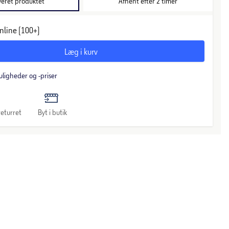
veret produktet
Afhent efter 2 timer
nline (100+)
Læg i kurv
uligheder og -priser
eturret
Byt i butik