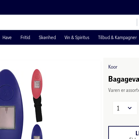
Have
Fritid
Skønhed
Vin & Spiritus
Tilbud & Kampagner
Koor
Bagagevæg
Varen er assort
1
L