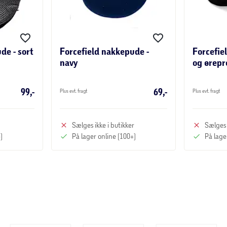
de - sort
Forcefield nakkepude -
Forcefie
navy
og ørepr
99,-
69,-
Plus evt. fragt
Plus evt. fragt
Sælges ikke i butikker
Sælges 
)
På lager online (100+)
På lage