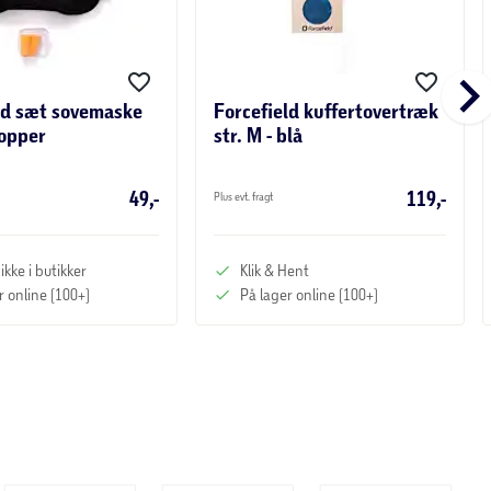
keyboard_arrow_r
ld sæt sovemaske
Forcefield kuffertovertræk
opper
str. M - blå
49,-
119,-
Plus evt. fragt
ikke i butikker
Klik & Hent
r online (100+)
På lager online (100+)