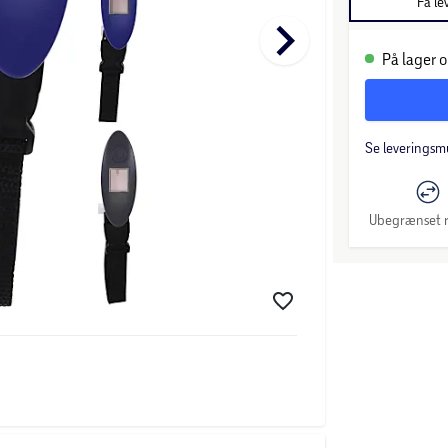
Få le
keyboard_arrow_right
På lager o
Se leveringsm
Ubegrænset r