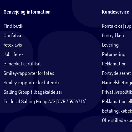
Genveje og information
Kundeservice
Find butik
Kontakt os (su
Om føtex
Fortryd køb
føtex avis
Levering
Job i føtex
Returnering
e-mærket certifikat
Reklamation
Smiley-rapporter for føtex
Fortrydelsesret
Smiley-rapporter for føtex.dk
Handelsbetinge
Salling Group tilbagekaldelser
Privatlivspolitik
En del af Salling Group A/S (CVR 35954716)
Reklamation ell
Betaling, købek
Ofte stillede s