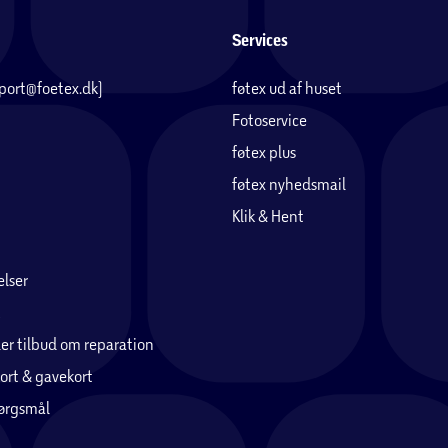
Services
pport@foetex.dk)
føtex ud af huset
Fotoservice
føtex plus
føtex nyhedsmail
Klik & Hent
lser
er tilbud om reparation
ort & gavekort
pørgsmål