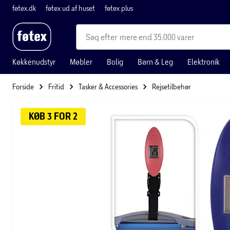
føtex.dk
føtex ud af huset
føtex plus
mere end 35.000 varer
Køkkenudstyr
Møbler
Bolig
Børn & Leg
Elektronik
Forside
Fritid
Tasker & Accessories
Rejsetilbehør
KØB 3 FOR 2