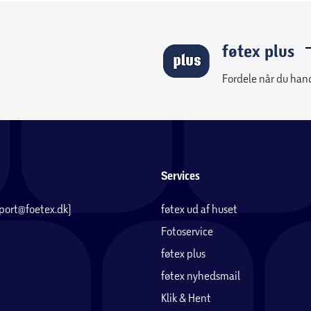
føtex plus
Fordele når du han
Services
pport@foetex.dk)
føtex ud af huset
Fotoservice
føtex plus
føtex nyhedsmail
Klik & Hent