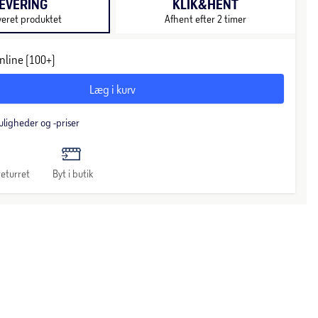
EVERING
KLIK&HENT
veret produktet
Afhent efter 2 timer
nline (100+)
Læg i kurv
uligheder og -priser
eturret
Byt i butik