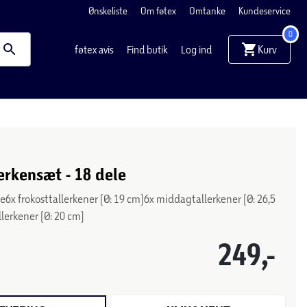
Ønskeliste
Om føtex
Omtanke
Kundeservice
0
Kurv
føtex avis
Find butik
Log ind
lerkensæt - 18 dele
e6x frokosttallerkener (Ø: 19 cm)6x middagtallerkener (Ø: 26,5
lerkener (Ø: 20 cm)
249,-