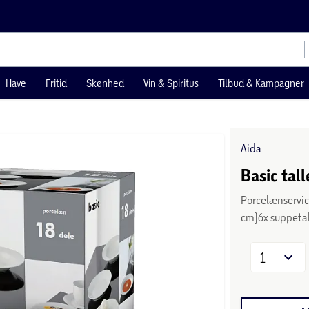
Have
Fritid
Skønhed
Vin & Spiritus
Tilbud & Kampagner
Aida
Basic tal
Porcelænservic
cm)6x suppetal
1