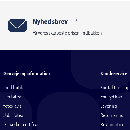
Nyhedsbrev
Få vores skarpeste priser i indbakken
Genveje og information
Kundeservice
Find butik
Kontakt os (su
Om føtex
Fortryd køb
føtex avis
Levering
Job i føtex
Returnering
e-mærket certifikat
Reklamation