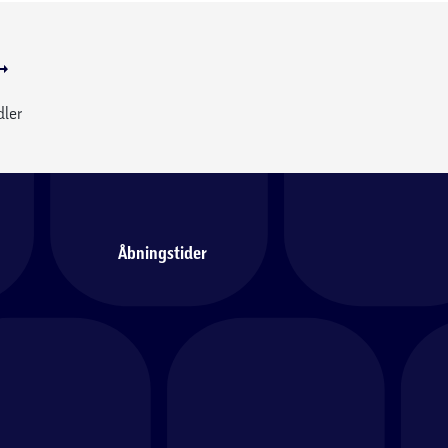
dler
Åbningstider