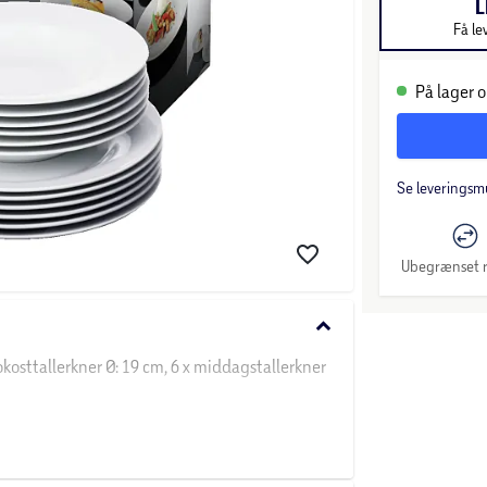
L
Få le
På lager o
Se leveringsm
Ubegrænset r
keyboard_arrow_down