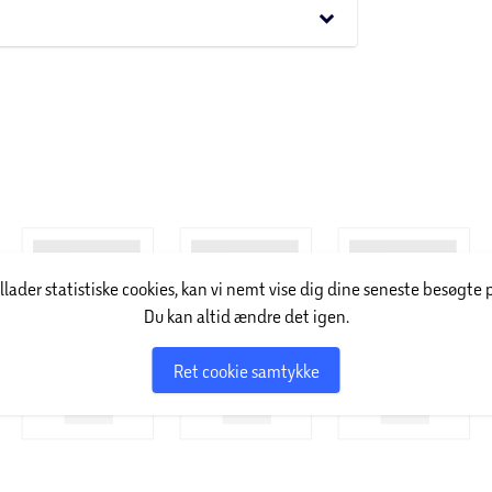
keyboard_arrow_down
illader statistiske cookies, kan vi nemt vise dig dine seneste besøgte 
Du kan altid ændre det igen.
Ret cookie samtykke