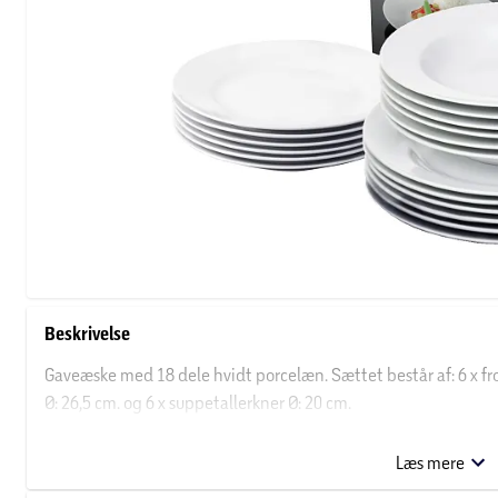
Beskrivelse
Gaveæske med 18 dele hvidt porcelæn. Sættet består af: 6 x frokosttallerkner Ø: 19 cm, 6 x middagstallerkner
Ø: 26,5 cm. og 6 x suppetallerkner Ø: 20 cm.
Kan suppleres med flere dele løst porcelæn incl krus i butikken.
Læs mere