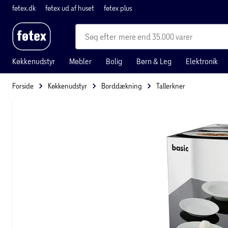
føtex.dk
føtex ud af huset
føtex plus
mere end 35.000 varer
Køkkenudstyr
Møbler
Bolig
Børn & Leg
Elektronik
Forside
Køkkenudstyr
Borddækning
Tallerkner