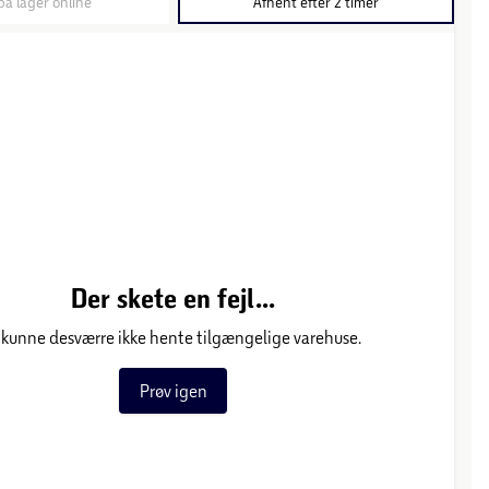
på lager online
Afhent efter 2 timer
Der skete en fejl...
 kunne desværre ikke hente tilgængelige varehuse.
Prøv igen