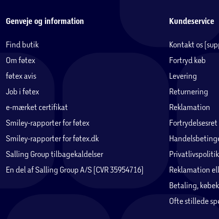
Genveje og information
Kundeservice
Find butik
Kontakt os (su
Om føtex
Fortryd køb
føtex avis
Levering
Job i føtex
Returnering
e-mærket certifikat
Reklamation
Smiley-rapporter for føtex
Fortrydelsesret
Smiley-rapporter for føtex.dk
Handelsbetinge
Salling Group tilbagekaldelser
Privatlivspolitik
En del af Salling Group A/S (CVR 35954716)
Reklamation ell
Betaling, købek
Ofte stillede s