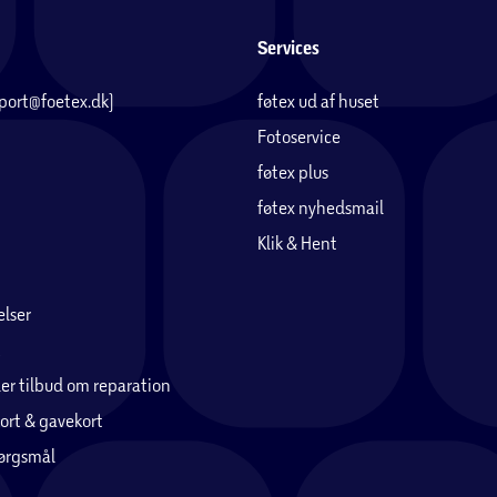
Services
pport@foetex.dk)
føtex ud af huset
Fotoservice
føtex plus
føtex nyhedsmail
Klik & Hent
lser
er tilbud om reparation
ort & gavekort
pørgsmål