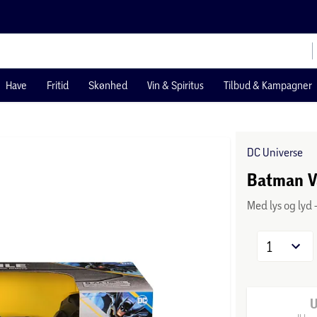
Have
Fritid
Skønhed
Vin & Spiritus
Tilbud & Kampagner
DC Universe
Batman Va
Med lys og lyd 
1