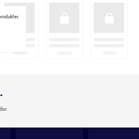
produkter.
dler