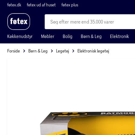
føtex.dk
føtex ud af huset
føtex plus
mere end 35.000 varer
Køkkenudstyr
Møbler
Bolig
Børn & Leg
Elektronik
Forside
Børn & Leg
Legetøj
Elektronisk legetøj