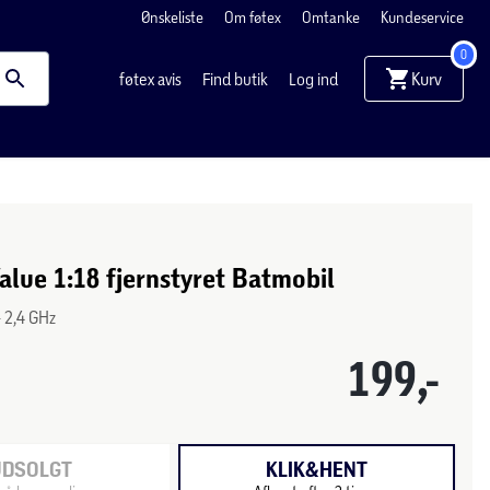
Ønskeliste
Om føtex
Omtanke
Kundeservice
0
Kurv
føtex avis
Find butik
Log ind
lue 1:18 fjernstyret Batmobil
- 2,4 GHz
199,-
UDSOLGT
KLIK&HENT