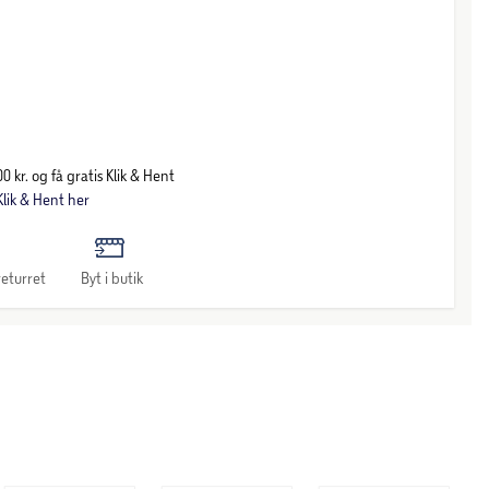
0 kr. og få gratis Klik & Hent
lik & Hent her
eturret
Byt i butik