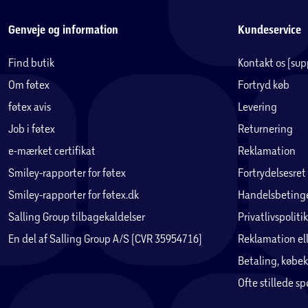
Genveje og information
Kundeservice
Find butik
Kontakt os (su
Om føtex
Fortryd køb
føtex avis
Levering
Job i føtex
Returnering
e-mærket certifikat
Reklamation
Smiley-rapporter for føtex
Fortrydelsesret
Smiley-rapporter for føtex.dk
Handelsbetinge
Salling Group tilbagekaldelser
Privatlivspolitik
En del af Salling Group A/S (CVR 35954716)
Reklamation ell
Betaling, købek
Ofte stillede s