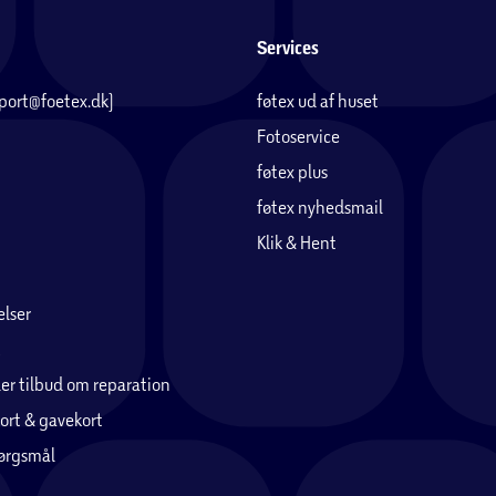
Services
pport@foetex.dk)
føtex ud af huset
Fotoservice
føtex plus
føtex nyhedsmail
Klik & Hent
lser
er tilbud om reparation
ort & gavekort
pørgsmål