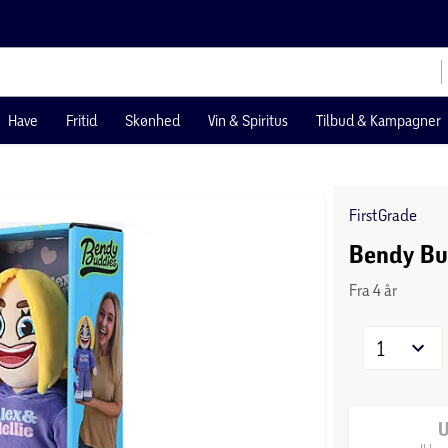
Have
Fritid
Skønhed
Vin & Spiritus
Tilbud & Kampagner
FirstGrade
Bendy Bud
Fra 4 år
1