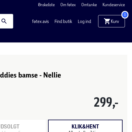
Ønskeliste
Om føtex
Omtanke
Kundeservice
0
Kurv
føtex avis
Find butik
Log ind
dies bamse - Nellie
299,-
UDSOLGT
KLIK&HENT