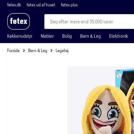
føtex.dk
føtex ud af huset
føtex plus
mere end 35.000 varer
Køkkenudstyr
Møbler
Bolig
Børn & Leg
Elektronik
Forside
Børn & Leg
Legetøj