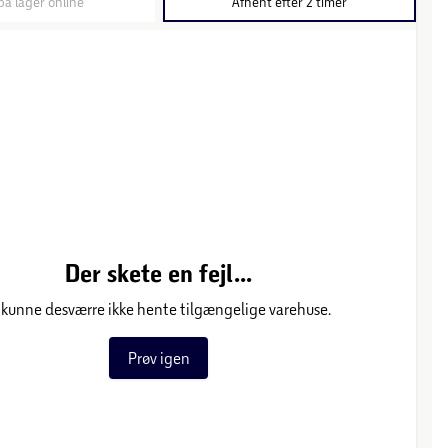
på lager online
Afhent efter 2 timer
Der skete en fejl...
 kunne desværre ikke hente tilgængelige varehuse.
Prøv igen