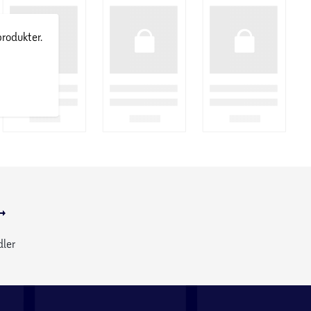
produkter.
dler