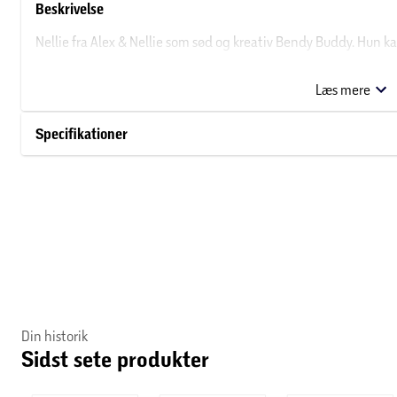
Beskrivelse
Nellie fra Alex & Nellie som sød og kreativ Bendy Buddy. Hun ka
genkendelige sætninger med sin egen stemme, direkte fra Yo
Læs mere
Specifikationer
Din historik
Sidst sete produkter