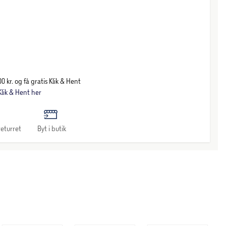
0 kr. og få gratis Klik & Hent
lik & Hent her
eturret
Byt i butik