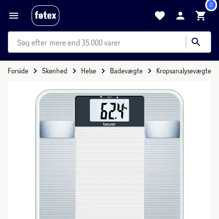
0
mere end 35.000 varer
Forside
Skønhed
Helse
Badevægte
Kropsanalysevægte