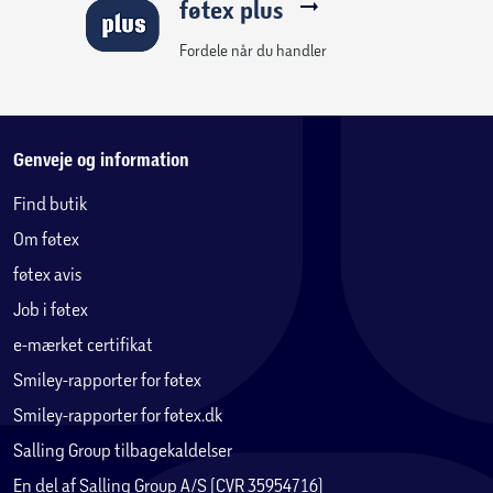
føtex plus
Fordele når du handler
Genveje og information
Find butik
Om føtex
føtex avis
Job i føtex
e-mærket certifikat
Smiley-rapporter for føtex
Smiley-rapporter for føtex.dk
Salling Group tilbagekaldelser
En del af Salling Group A/S (CVR 35954716)