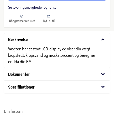
Se leveringsmuligheder og -priser
Ubegrænset returret
Byt i butik
keyboard_arrow_down
Beskrivelse
Vægten har et stort LCD-display og viser din vægt.
kropsfedt. kropsvand og muskelprocent og beregner
endda din BMI!
keyboard_arrow_down
Dokumenter
keyboard_arrow_down
Specifikationer
Din historik