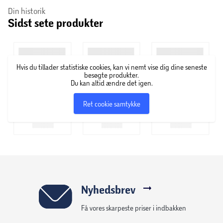
Din historik
Sidst sete produkter
Anvender 1 stk. LR41 batteri (medfølger)
5 års garanti
Hvis du tillader statistiske cookies, kan vi nemt vise dig dine seneste
besøgte produkter.
Du kan altid ændre det igen.
Ret cookie samtykke
Nyhedsbrev
Få vores skarpeste priser i indbakken