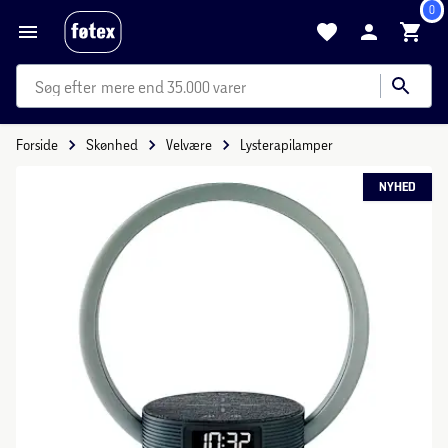
0
mere end 35.000 varer
Forside
Skønhed
Velvære
Lysterapilamper
NYHED