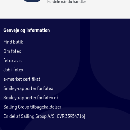
soveværelset, hvor komfort, funktionalitet og moderne
Fordele når du handler
design går hånd i hånd. Med 3 års garanti får du samtidig
en pålidelig og gennemtænkt løsning til din daglige
rutine.
Genveje og information
Find butik
Om føtex
føtex avis
Job i føtex
e-mærket certifikat
Smiley-rapporter for føtex
Smiley-rapporter for føtex.dk
Salling Group tilbagekaldelser
En del af Salling Group A/S (CVR 35954716)