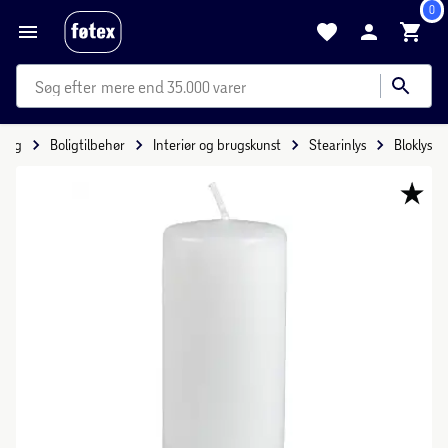
0
mere end 35.000 varer
olig
Boligtilbehør
Interiør og brugskunst
Stearinlys
Bloklys