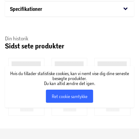
keyboard_arrow_down
Specifikationer
Din historik
Sidst sete produkter
Hvis du tillader statistiske cookies, kan vi nemt vise dig dine seneste
besøgte produkter.
Du kan altid ændre det igen.
Ret cookie samtykke