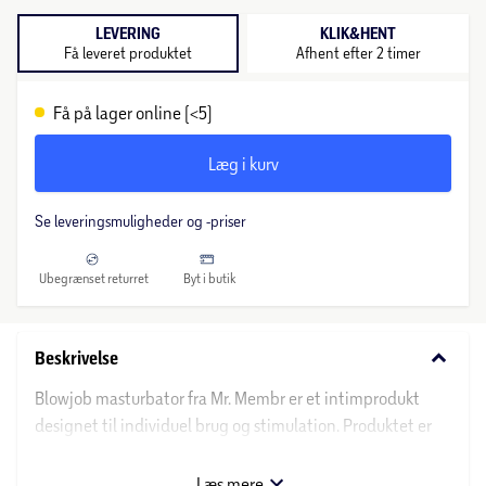
LEVERING
KLIK&HENT
Få leveret produktet
Afhent efter 2 timer
Få på lager online (<5)
Læg i kurv
Se leveringsmuligheder og -priser
Ubegrænset returret
Byt i butik
keyboard_arrow_down
Beskrivelse
Blowjob masturbator fra Mr. Membr er et intimprodukt
designet til individuel brug og stimulation. Produktet er
fremstillet af fleksibelt materiale og har en form, der
efterligner oral stimulering. Påfør en passende mængde
Læs mere