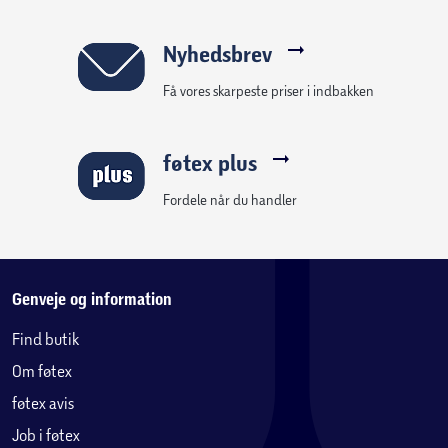
Nyhedsbrev
Få vores skarpeste priser i indbakken
føtex plus
Fordele når du handler
Genveje og information
Find butik
Om føtex
føtex avis
Job i føtex