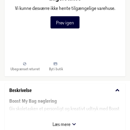
Vi kunne desværre ikke hente tilgængelige varehuse.
Prøv igen
Ubegrænset returret
Byt i butik
keyboard_arrow_down
Beskrivelse
Boost My Bag nøglering
Giv skoletasken et personligt og kreativt udtryk med Boost
My Bag nøgleringene. De farverige designs og sjove
detaljer gør dem perfekte som pynt til skoletasken,
Læs mere