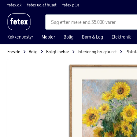
føtex.dk
føtex ud af huset
føtex plus
mere end 35.000 varer
Køkkenudstyr
Møbler
Bolig
Børn & Leg
Elektronik
Forside
Bolig
Boligtilbehør
Interiør og brugskunst
Plakat