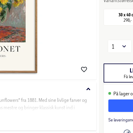
Variantstørrels
30 x 40
298,-
1
L
Få le
keyboard_arrow_down
På lager o
flowers" fra 1881. Med sine livlige farver og
 mestre og bringer klassisk kunst ind i
Se leveringsm