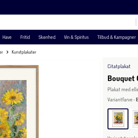
Have
Fritid
Skønhed
Vin & Spiritus
Tilbud & Kampagner
er
Kunstplakater
Citatplakat
Bouquet 
Plakat med el
Variantfarve -