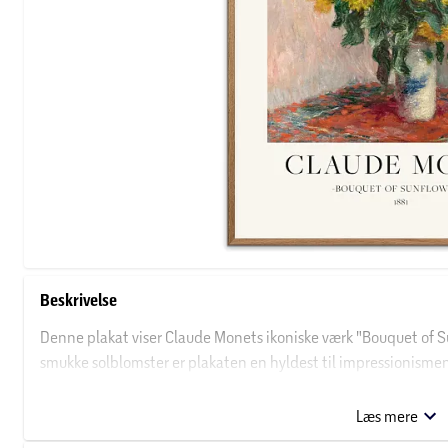
Beskrivelse
Denne plakat viser Claude Monets ikoniske værk "Bouquet of Sun
smukke solblomster er plakaten en hyldest til impressionismens
hjemmet som en elegant og farverig vægdekoration.
Læs mere