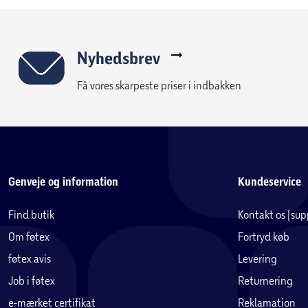
Nyhedsbrev
Få vores skarpeste priser i indbakken
Genveje og information
Kundeservice
Find butik
Kontakt os (su
Om føtex
Fortryd køb
føtex avis
Levering
Job i føtex
Returnering
e-mærket certifikat
Reklamation