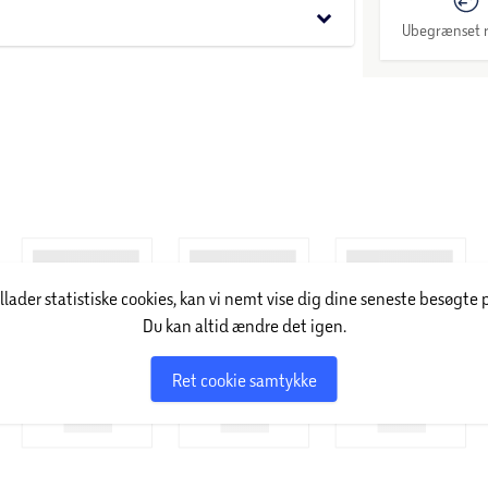
keyboard_arrow_down
Ubegrænset r
illader statistiske cookies, kan vi nemt vise dig dine seneste besøgte 
Du kan altid ændre det igen.
Ret cookie samtykke