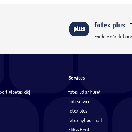
føtex plus
Fordele når du han
Services
pport@foetex.dk)
føtex ud af huset
Fotoservice
føtex plus
føtex nyhedsmail
Klik & Hent