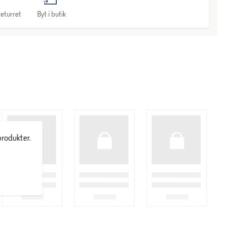
eturret
Byt i butik
produkter.