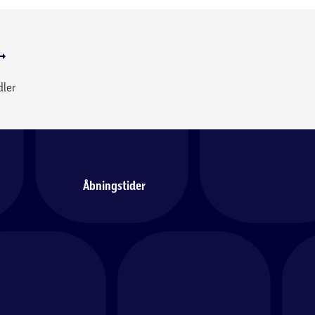
dler
Åbningstider