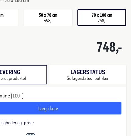
e -
70 x 100 cm
 cm
50 x 70 cm
70 x 100 cm
498,-
748,-
748,-
EVERING
LAGERSTATUS
veret produktet
Se lagerstatus i butikker
nline (100+)
Læg i kurv
uligheder og -priser