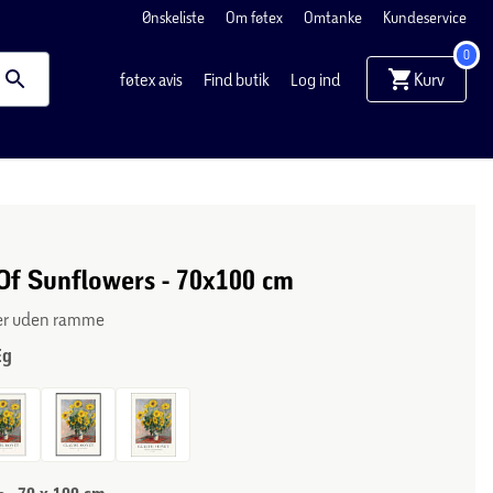
Ønskeliste
Om føtex
Omtanke
Kundeservice
0
Kurv
føtex avis
Find butik
Log ind
Of Sunflowers - 70x100 cm
ler uden ramme
Eg