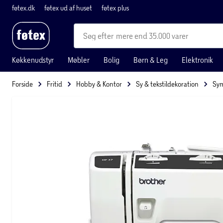
føtex.dk
føtex ud af huset
føtex plus
mere end 35.000 varer
Køkkenudstyr
Møbler
Bolig
Børn & Leg
Elektronik
Forside
Fritid
Hobby & Kontor
Sy & tekstildekoration
Sym