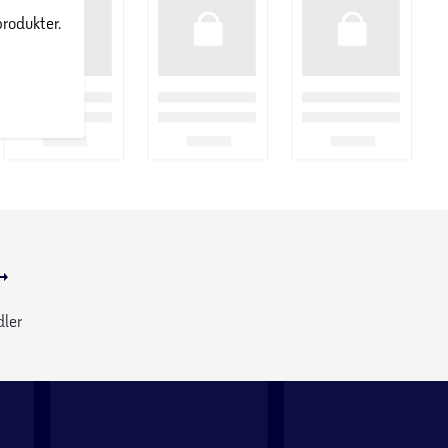
produkter.
dler