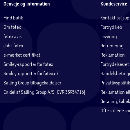
Genveje og information
Kundeservice
Alle symaskiner fra Brother er af høj kvalitet og utroligt stabil
en symaskine fra Brother medfølger 3 års garanti, hvilket er et
Find butik
Kontakt os (su
Om føtex
Fortryd køb
Medfølgende tilbehør:
føtex avis
Levering
- Trykfødder: zigzagfod, knaphulsfod, knapisyningsfod, lynlå
- Nålesæt som inkl. nålene 90/14 og 100/16 til brug ved kraft
Job i føtex
Returnering
- Stingplade i metal
e-mærket certifikat
Reklamation
- Opsprætter
Smiley-rapporter for føtex
Fortrydelsesret
- Børste
- Skruetrækker
Smiley-rapporter for føtex.dk
Handelsbetinge
- Spoler
Salling Group tilbagekaldelser
Privatlivspolitik
- Ekstra spolepind
En del af Salling Group A/S (CVR 35954716)
Reklamation ell
- Spolehætter (lille, medium og stor)
Betaling, købek
- Fodpedal
- Hard Cover
Ofte stillede s