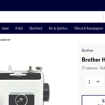
Have
Fritid
Skønhed
Vin & Spiritus
Tilbud & Kampagner
askiner
Brother
Brother 
37 sømme - Robu
1
L