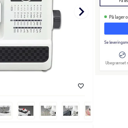
Få le
keyboard_arrow_right
På lager o
Se leveringsm
Ubegrænset r