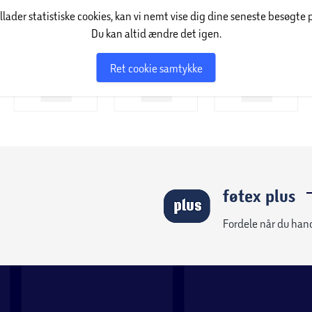
illader statistiske cookies, kan vi nemt vise dig dine seneste besøgte 
 Maskinen kommer med en masse tilbehør og
Du kan altid ændre det igen.
 gode muligheder for lave flotte detaljer og
Ret cookie samtykke
egynderen som gerne vil arbejde med kraftigere
nstruktionsbog og DVD.
system, som ikke bare gør det nemt at skifte
 ved høj hastighed). Du lægger ganske enkelt
kelt at tråde maskinen. Med det gennemsigtige
gger i maskinen.
føtex plus
Fordele når du han
r symaskiner. Derudover, så er alle modeller fra
. Mange af modellerne har vundet test i flere
derstreger den høje kvalitet på Brothers