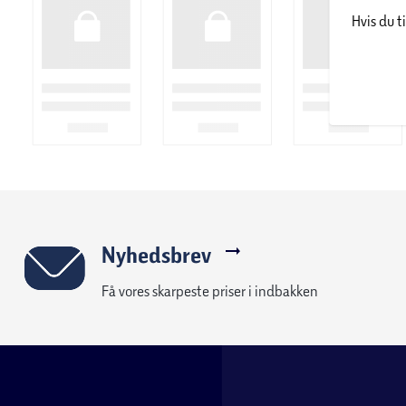
Hvis du t
knaphulsfunktion sikrer dig flotte og ensartede knaphuller.
trykfødder til eks. lynlås, overlock, og blindsøm. Der er dermed
afslutninger.
Brother HF37 passer til den øvede bruger, men ligeledes til b
materialer. Maskinen kommer med en komplet step-by-step i
Smart funktion hos Brothers symaskiner
Alle Brothers symaskiner kommer med det smarte drop-in spole
spoler, men som ligeledes kører gnidningsfrit og lydløst (selv
bare spolen vandret ned i maskinen, hvilket gør det super en
låg, så er du sikret at det altid er den rigtige farve tråd som li
Nyhedsbrev
Få vores skarpeste priser i indbakken
Kvalitet fra Brother
Høj kvalitet, styrke og enkel betjening kendetegner alle Brothe
Brother støjsvage og dermed meget behagelige at arbejde med
lande, blandt andet i Tyskland, England og Sverige, hvilket un
symaskiner.