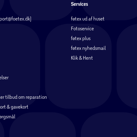
Services
e. De har derfor også en lang levetid. Ved køb af
 kvalitetsstempel.
pport@foetex.dk)
føtex ud af huset
Fotoservice
føtex plus
sfod, og blindsømfod
igere tråd
føtex nyhedsmail
Klik & Hent
lser
er tilbud om reparation
ort & gavekort
pørgsmål