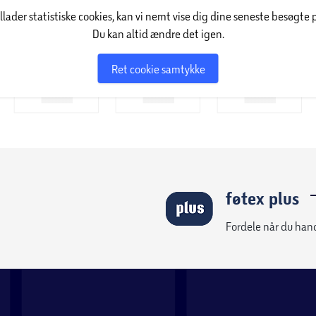
illader statistiske cookies, kan vi nemt vise dig dine seneste besøgte 
Du kan altid ændre det igen.
Ret cookie samtykke
føtex plus
Fordele når du han
tere alt fra lette silkestoffer til op til seks
r glattere stoffremføring, kraftige nåle til
ret 53 unikke indbyggede sting, herunder blind-
er 6 symaskinefødder, herunder en zigzagfod,
lægningsfod.