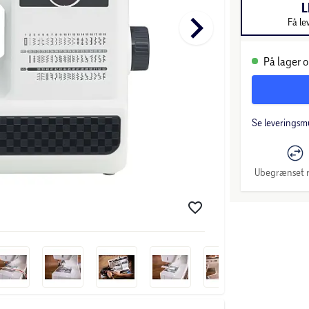
L
keyboard_arrow_right
Få le
På lager o
Se leveringsm
Ubegrænset r