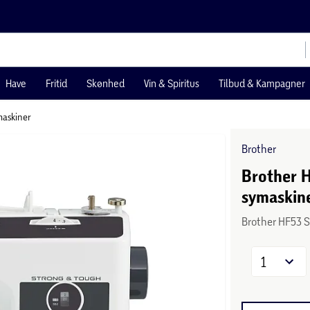
Have
Fritid
Skønhed
Vin & Spiritus
Tilbud & Kampagner
askiner
Brother
Brother H
symaskin
Brother HF53 
1