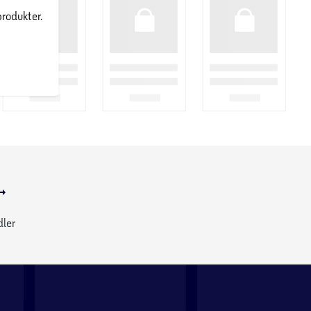
produkter.
dler