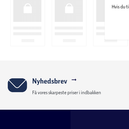
Hvis du t
Muligt at sy med tvillingenål
Inkl. stingplade i metal
Mulighed for justering af stinglængde og -bredde
Drop-in spolesystem
LED belysning
Nyhedsbrev
Få vores skarpeste priser i indbakken
Brother ST531HD Strong & Tough symaskinen er bygget til at hånd
lag denim. Den har en holdbar metalramme, en metalnålplade fo
tykkere materialer og en metalfingerbeskytter. Der er inklude
og stræksømme samt dekorative sting. Til symaskinen medfølg
nonstick-fod, blindsting-fod, lynlåsfod, knaphulsfod og knap