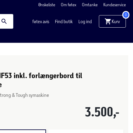
Ønskeliste
Om føtex
Omtanke
Kundeservice
0
Kurv
føtex avis
Find butik
Log ind
F53 inkl. forlængerbord til
e
Strong & Tough symaskine
3.500,-