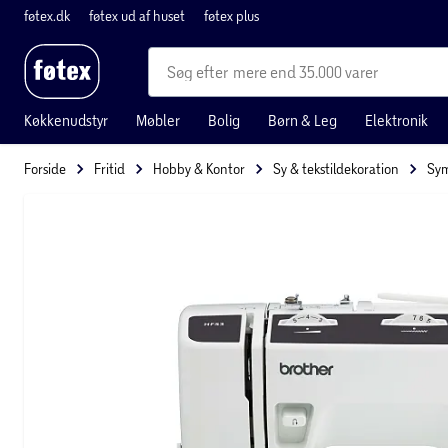
føtex.dk
føtex ud af huset
føtex plus
mere end 35.000 varer
Køkkenudstyr
Møbler
Bolig
Børn & Leg
Elektronik
Forside
Fritid
Hobby & Kontor
Sy & tekstildekoration
Sym