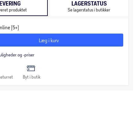
EVERING
LAGERSTATUS
veret produktet
Se lagerstatus i butikker
nline (5+)
Læg i kurv
uligheder og -priser
eturret
Byt i butik