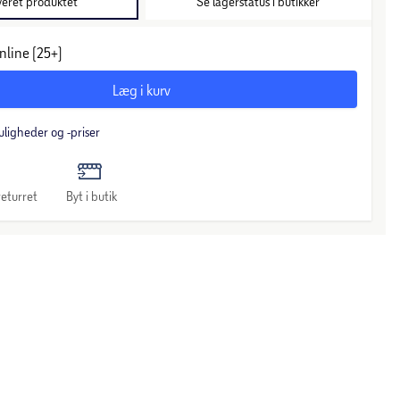
veret produktet
Se lagerstatus i butikker
nline (25+)
Læg i kurv
uligheder og -priser
eturret
Byt i butik