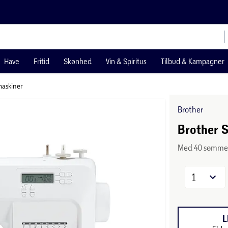
Have
Fritid
Skønhed
Vin & Spiritus
Tilbud & Kampagner
askiner
Brother
Brother 
Med 40 sømm
1
L