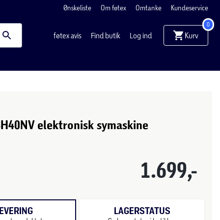
Ønskeliste
Om føtex
Omtanke
Kundeservice
0
Kurv
føtex avis
Find butik
Log ind
SH40NV elektronisk symaskine
e
1.699,-
EVERING
LAGERSTATUS