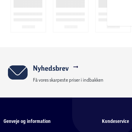
Slå kreativiteten løs
Med hele 40 forskellige nytte-, pynte-, og overlocksømme og tr
der god plads til variation i udtrykket. På displayet har du overbl
dine sømme, så har Brother SH40NV fået en ny funktion, hvor d
at hæfte dine sømme, ved start- og afslutning, når du slipper 
et bedre flow i syprocessen.
Alsidig symaskine til den brede målgruppe
En af de nye funktioner på SH40NV modellen er muligheden f
Nyhedsbrev
gøres nemt ved tryk på en knap, samtidig med at man tænder f
Få vores skarpeste priser i indbakken
med stor omhu og nøjagtighed, så er det vigtigt at kunne sy 
den nye SH40NV sig til nybegyndere eller personer som på ande
Detaljer gør forskellen
Med fuldautomatisk 1-trins knaphulsfunktion er du sikret flot
at vælge imellem. Derudover medfølger der 7 x trykfødder til
Genveje og information
Kundeservice
m.m. Der er altså rig mulighed for lave flotte og professionelle 