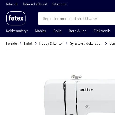
føtex.dk
føtex ud af huset
føtex plus
mere end 35.000 varer
Køkkenudstyr
Møbler
Bolig
Børn & Leg
Elektronik
Forside
Fritid
Hobby & Kontor
Sy & tekstildekoration
Sym