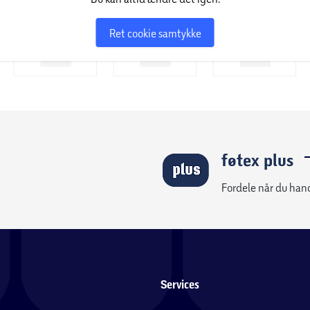
Ret cookie samtykke
inløs justering af stinglængde og -bredde, er
ik over alle de valgte indstillinger. Til at sikre
u nemt kan indstille maskinen til automatisk
fodpedalen. Dette kan være med til at give dig
or at reducere syhastigheden med 50%. Dette
føtex plus
or maskinen. For syopgaver, der skal udføres
Fordele når du han
langsomt og præcist. Samtidig, så henvender
n vis har brug for at få tingene ned i tempo.
te og ensartede knaphuller. Du har fem design
 lynlås, overlock, blindsøm og monogramsyning
Services
detaljer og afslutninger.