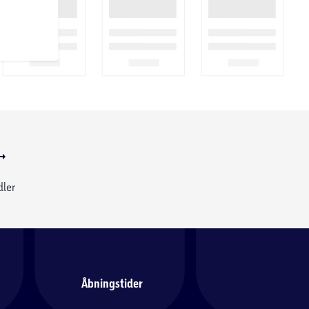
dler
Åbningstider