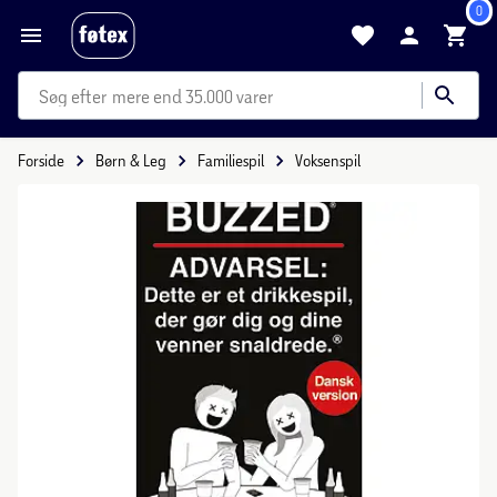
0
mere end 35.000 varer
Forside
Børn & Leg
Familiespil
Voksenspil