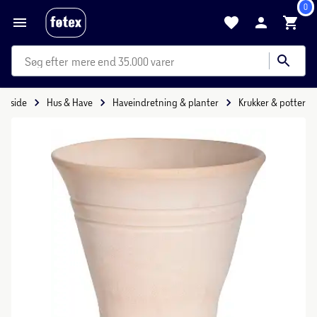
0
mere end 35.000 varer
Forside
Hus & Have
Haveindretning & planter
Krukker & potter