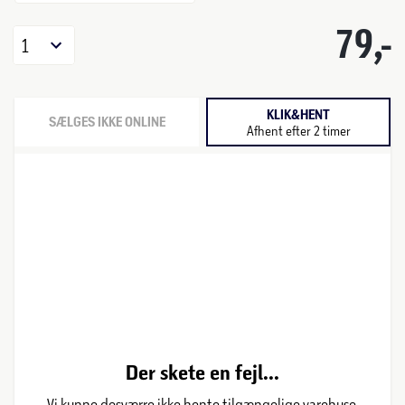
79,-
1
KLIK&HENT
SÆLGES IKKE ONLINE
Afhent efter 2 timer
Der skete en fejl...
Vi kunne desværre ikke hente tilgængelige varehuse.