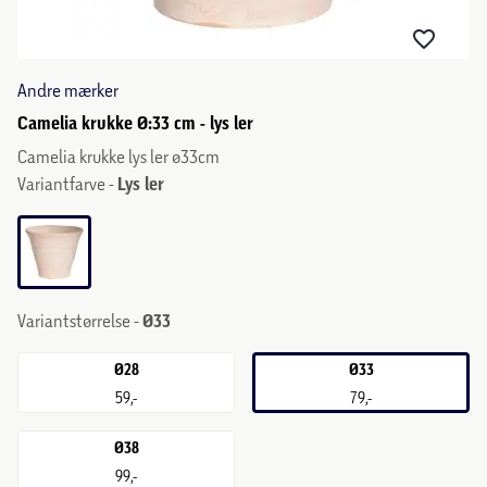
Andre mærker
Camelia krukke Ø:33 cm - lys ler
Camelia krukke lys ler ø33cm
Variantfarve -
Lys ler
Variantstørrelse -
Ø33
Ø28
Ø33
59,-
79,-
Ø38
99,-