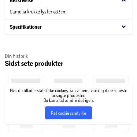
keyboard_arrow_down
Beskrivelse
Camelia krukke lys ler ø33cm
keyboard_arrow_down
Specifikationer
Din historik
Sidst sete produkter
Hvis du tillader statistiske cookies, kan vi nemt vise dig dine seneste
besøgte produkter.
Du kan altid ændre det igen.
Ret cookie samtykke