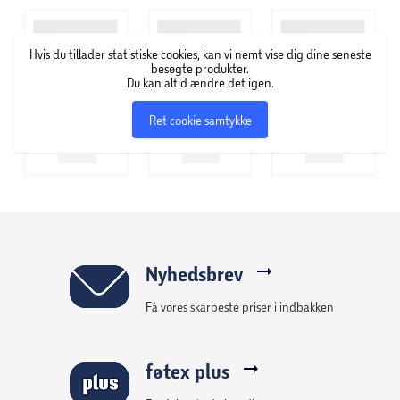
over garageporten. Den slanke, minimalistiske grå
aluminiumsramme og de klare paneler tilføjer et
Hvis du tillader statistiske cookies, kan vi nemt vise dig dine seneste
sofistikeret touch til dit hjem, samtidig med at de byder
besøgte produkter.
Du kan altid ændre det igen.
gæster velkommen og beskytter dit indgangsområde.
Ret cookie samtykke
Fordele ved Sophia XL:
- Moderne design: Skabt til at komplimentere moderne
arkitektur og forbedre udseendet af dit hjem.
- Holdbar konstruktion: Fremstillet af anti-rust aluminium
og galvaniseret stål for at modstå hårdt vejr.
- Udvidet dækning: Mulighed for at installere flere
sammen og dermed skabe en sammenhængende
Nyhedsbrev
overdækning – perfekt til vinduer, hoveddøre,
Få vores skarpeste priser i indbakken
garageporte eller terrasser.
- Velegnet til alle årstider: Vindtæt op til 33 m/s og kan
bære 200 kg sne per m2 – ideel til det danske vejr.
føtex plus
- Solid støtte: Leveres med laserskårne, pulverlakerede og