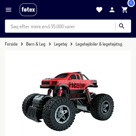
0
mere end 35.000 varer
Forside
Børn & Leg
Legetøj
Legetøjsbiler & legetøjstog