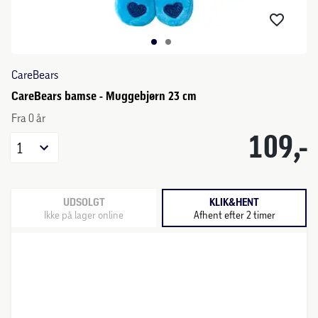
CareBears
CareBears bamse - Muggebjørn 23 cm
Fra 0 år
109,-
1
UDSOLGT
KLIK&HENT
Ikke på lager online
Afhent efter 2 timer