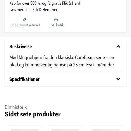
Køb for over 500 kr. og få gratis Klik & Hent
Læs mere om Klik & Hent her
Ubegrænset returret
Byt i butik
keyboard_arrow_down
Beskrivelse
Mød Muggebjørn fra den klassiske CareBears-serie – en
blød og krammevenlig bamse på 23 cm. Fra 0 måneder
keyboard_arrow_down
Specifikationer
Din historik
Sidst sete produkter