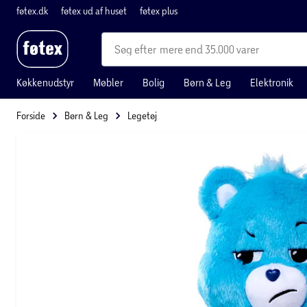
føtex.dk
føtex ud af huset
føtex plus
mere end 35.000 varer
Køkkenudstyr
Møbler
Bolig
Børn & Leg
Elektronik
Forside
Børn & Leg
Legetøj