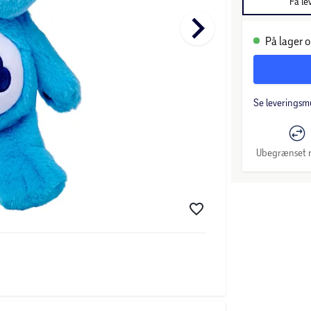
Få le
keyboard_arrow_right
På lager o
Se leveringsm
Ubegrænset r