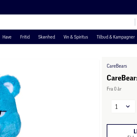
Have
Fritid
Skønhed
Vin & Spiritus
Tilbud & Kampagner
CareBears
CareBear
Fra 0 år
1
L