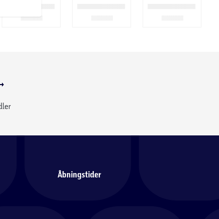
dler
Åbningstider