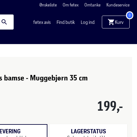
Ønskeliste
Om føtex
Omtanke
Kundeservice
0
Kurv
føtex avis
Find butik
Log ind
s bamse - Muggebjørn 35 cm
199,-
EVERING
LAGERSTATUS