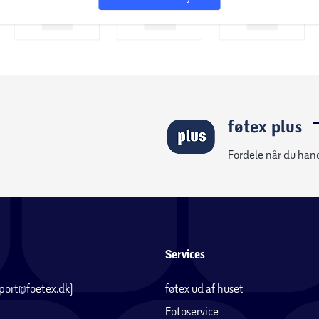
føtex plus
Fordele når du han
Services
pport@foetex.dk)
føtex ud af huset
Fotoservice