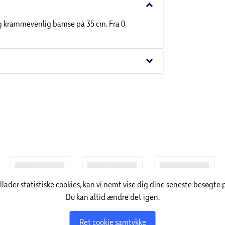
keyboard_arrow_down
og krammevenlig bamse på 35 cm. Fra 0
keyboard_arrow_down
illader statistiske cookies, kan vi nemt vise dig dine seneste besøgte 
Du kan altid ændre det igen.
Ret cookie samtykke