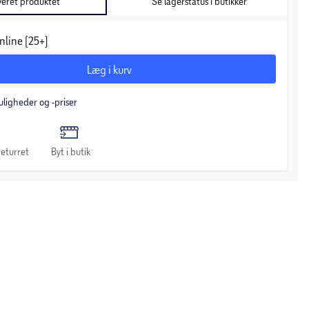
veret produktet
Se lagerstatus i butikker
nline (25+)
Læg i kurv
uligheder og -priser
eturret
Byt i butik