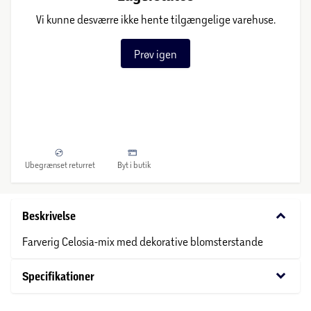
Vi kunne desværre ikke hente tilgængelige varehuse.
Prøv igen
Ubegrænset returret
Byt i butik
keyboard_arrow_down
Beskrivelse
Farverig Celosia-mix med dekorative blomsterstande
keyboard_arrow_down
Specifikationer