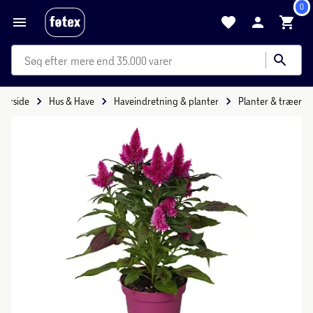
0
mere end 35.000 varer
Forside
Hus & Have
Haveindretning & planter
Planter & træer