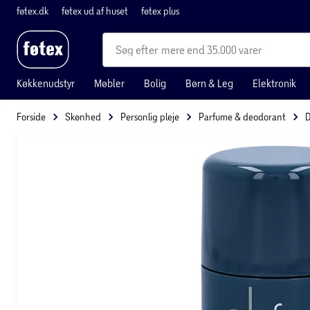
føtex.dk
føtex ud af huset
føtex plus
mere end 35.000 varer
Køkkenudstyr
Møbler
Bolig
Børn & Leg
Elektronik
Forside
Skønhed
Personlig pleje
Parfume & deodorant
D