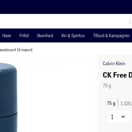
Have
Fritid
Skønhed
Vin & Spiritus
Tilbud & Kampagner
eodorant til mænd
Calvin Klein
CK Free D
75 g
75 g
1.320,
1