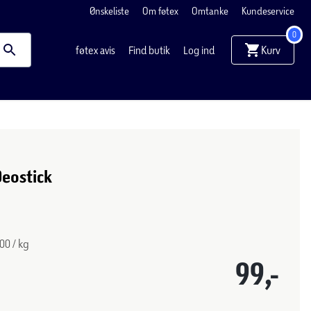
Ønskeliste
Om føtex
Omtanke
Kundeservice
0
Kurv
føtex avis
Find butik
Log ind
eostick
00 / kg
99,-