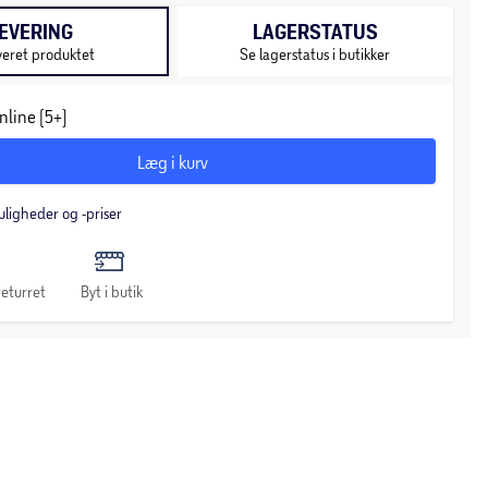
EVERING
LAGERSTATUS
veret produktet
Se lagerstatus i butikker
nline (5+)
Læg i kurv
uligheder og -priser
eturret
Byt i butik