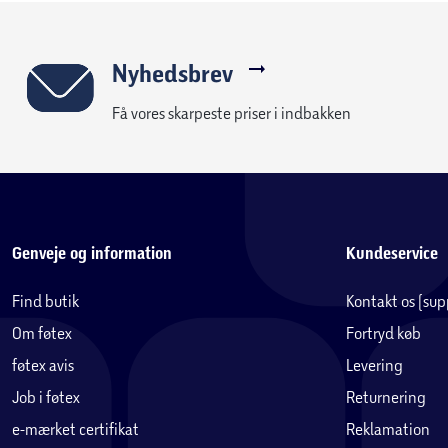
Nyhedsbrev
Få vores skarpeste priser i indbakken
Genveje og information
Kundeservice
Find butik
Kontakt os (su
Om føtex
Fortryd køb
føtex avis
Levering
Job i føtex
Returnering
e-mærket certifikat
Reklamation