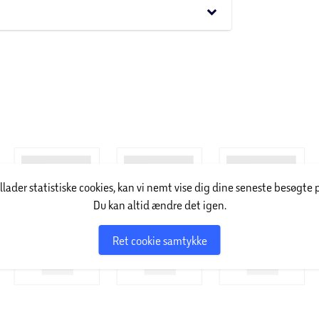
keyboard_arrow_down
nymet på god stil. Uanset om det er tøj,
ne og sensuelle klassikere.
illader statistiske cookies, kan vi nemt vise dig dine seneste besøgte 
Du kan altid ændre det igen.
Ret cookie samtykke