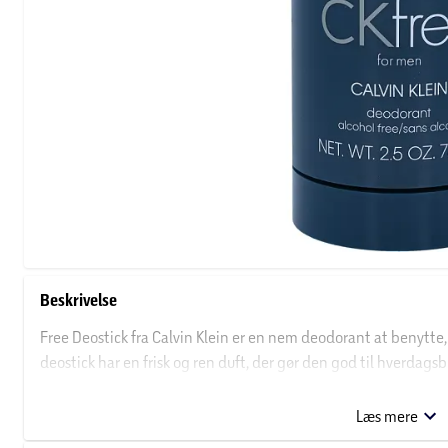
Beskrivelse
Free Deostick fra Calvin Klein er en nem deodorant at benytte,
deostick har en frisk og ren duft, der gør den god til hverdag
huden eller tøjet. Calvin Klein Free Deostick er en pålidelig de
bruges af både mænd og kvinder. Forkæl dig selv eller en du hol
Læs mere