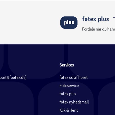
føtex plus
Fordele når du han
Services
pport@foetex.dk)
føtex ud af huset
Fotoservice
føtex plus
føtex nyhedsmail
Klik & Hent