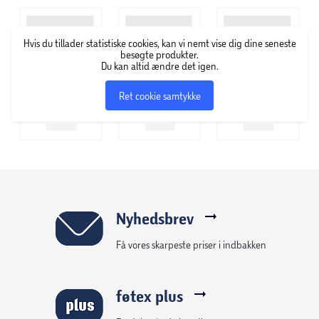
vigtigste anatomiske strukturer, som du kan forstørre og
rotere for at forstå, hvordan de fungerer. Quizkort og
Hvis du tillader statistiske cookies, kan vi nemt vise dig dine seneste
Mixkort: interaktive spil og sjove tidsbaserede quizzer til at
besøgte produkter.
Du kan altid ændre det igen.
teste dig selv og blive et anatomigeni! · Anbefales til børn
over 8 år.
Ret cookie samtykke
Nyhedsbrev
Få vores skarpeste priser i indbakken
føtex plus