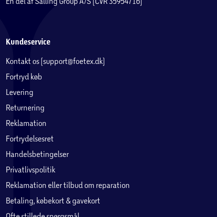
En del af Salling Group A/S (CVR 35954716)
Kundeservice
Kontakt os (support@foetex.dk)
Fortryd køb
Levering
Returnering
Reklamation
Fortrydelsesret
Handelsbetingelser
Privatlivspolitik
Reklamation eller tilbud om reparation
Betaling, købekort & gavekort
Ofte stillede spørgsmål