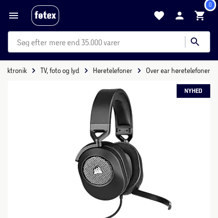
0
mere end 35.000 varer
Elektronik
TV, foto og lyd
Høretelefoner
Over ear høretelefoner
NYHED