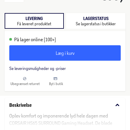
LEVERING
LAGERSTATUS
Få leveret produktet
Se lagerstatus i butikker
På lager online (100+)
Læg i kurv
Se leveringsmuligheder og -priser
Ubegrænset returret
Byt i butik
keyboard_arrow_down
Beskrivelse
Oplev komfort og imponerende lyd hele dagen med
CORSAIR HS65 SURROUND Gaming Headset. De bløde