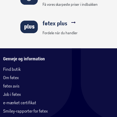
Få vores skarpeste priser i indbakken
føtex plus
Fordele når du handler
Genveje og information
Find butik
Om føtex
føtex avis
Job i føtex
e-mærket certifikat
Smiley-rapporter for føtex