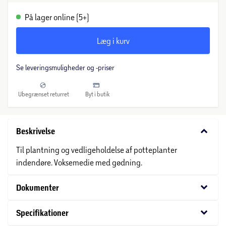
På lager online (5+)
Læg i kurv
Se leveringsmuligheder og -priser
Ubegrænset returret
Byt i butik
keyboard_arrow_down
Beskrivelse
Til plantning og vedligeholdelse af potteplanter
indendøre. Voksemedie med gødning.
keyboard_arrow_down
Dokumenter
keyboard_arrow_down
Specifikationer