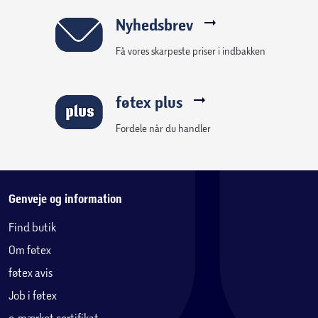
Ideel til børn i skolealderen
Nyhedsbrev
Let og holdbar i brug
Få vores skarpeste priser i indbakken
føtex plus
Fordele når du handler
Genveje og information
Find butik
Om føtex
føtex avis
Job i føtex
e-mærket certifikat