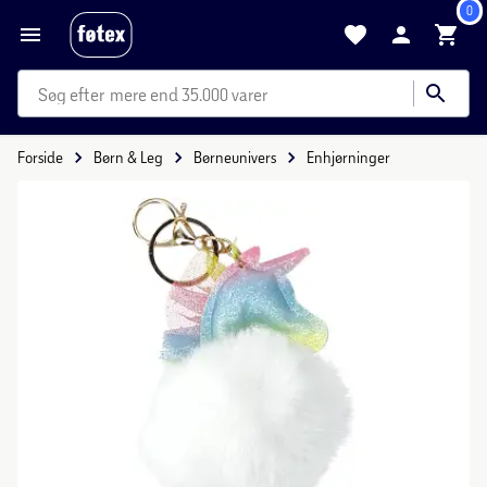
0
mere end 35.000 varer
Forside
Børn & Leg
Børneunivers
Enhjørninger