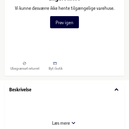
Vi kunne desværre ikke hente tilgængelige varehuse.
Prøv igen
Ubegrænset returret
Byt i butik
keyboard_arrow_down
Beskrivelse
Læs mere