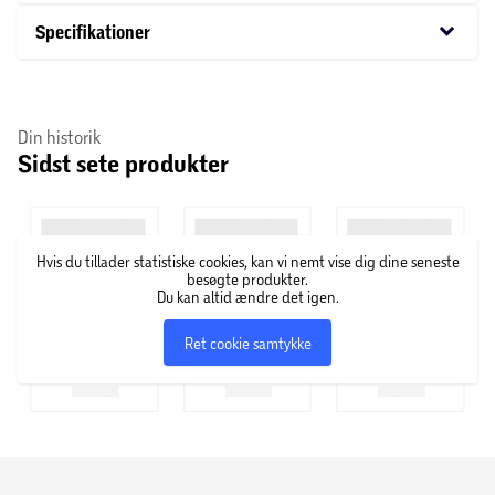
fantastisk tilføjelse til ethvert kreativt sæt.
keyboard_arrow_down
Specifikationer
Din historik
Sidst sete produkter
Hvis du tillader statistiske cookies, kan vi nemt vise dig dine seneste
besøgte produkter.
Du kan altid ændre det igen.
Ret cookie samtykke