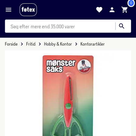
0
mere end 35.000 varer
Forside
Fritid
Hobby & Kontor
Kontorartikler