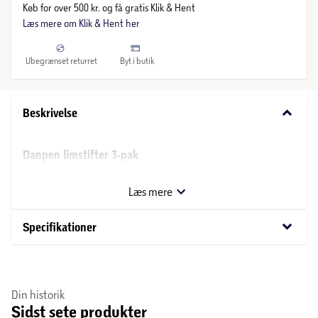
Køb for over 500 kr. og få gratis Klik & Hent
Læs mere om Klik & Hent her
Ubegrænset returret
Byt i butik
keyboard_arrow_down
Beskrivelse
Danpen limstifter 3-pak
Danpen limstifter 3-pak indeholder tre limstifter i farverne
Læs mere
blå, grøn og hvid. Farverne gør det nemt at se, hvor limen
påføres, og de tørrer gennemsigtigt.
keyboard_arrow_down
Specifikationer
Indeholder 3 limstifter: 1 blå, 1 grøn og 1 hvid.
Din historik
Sidst sete produkter
Farvet lim, der bliver gennemsigtig efter tørring.