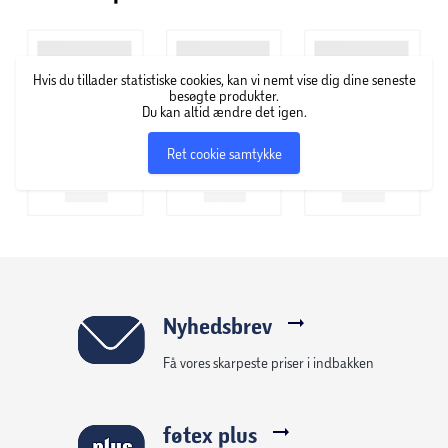
Velegnet til papir, karton og andre lette materialer.
Hvis du tillader statistiske cookies, kan vi nemt vise dig dine seneste
Praktisk til både skole- og hobbyprojekter.
besøgte produkter.
Du kan altid ændre det igen.
Ret cookie samtykke
Nyhedsbrev
Få vores skarpeste priser i indbakken
føtex plus