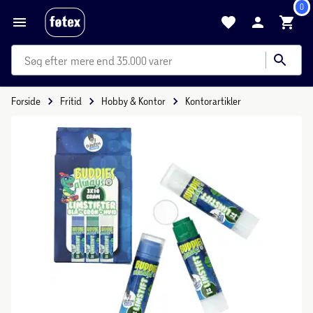
0
mere end 35.000 varer
Forside
Fritid
Hobby & Kontor
Kontorartikler