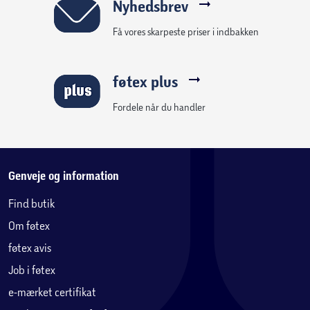
Nyhedsbrev
Få vores skarpeste priser i indbakken
føtex plus
Fordele når du handler
Genveje og information
Find butik
Om føtex
føtex avis
Job i føtex
e-mærket certifikat