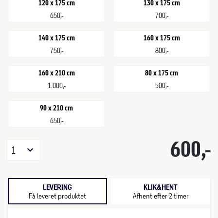
120 x 175 cm
130 x 175 cm
650,-
700,-
140 x 175 cm
160 x 175 cm
750,-
800,-
160 x 210 cm
80 x 175 cm
1.000,-
500,-
90 x 210 cm
650,-
600,-
1
LEVERING
KLIK&HENT
Få leveret produktet
Afhent efter 2 timer