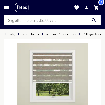
0
mere end 35.000 varer
de
Bolig
Boligtilbehør
Gardiner & persienner
Rullegardiner