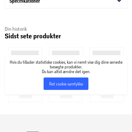
keyboard_arrow_down
Specifikationer
Din historik
Sidst sete produkter
Hvis du tillader statistiske cookies, kan vi nemt vise dig dine seneste
besøgte produkter.
Du kan altid ændre det igen.
Ret cookie samtykke