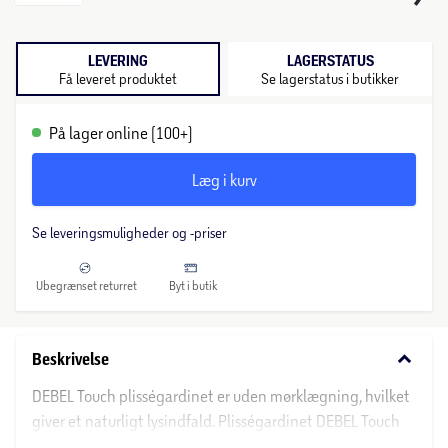
LEVERING
LAGERSTATUS
Få leveret produktet
Se lagerstatus i butikker
På lager online (100+)
Læg i kurv
Se leveringsmuligheder og -priser
Ubegrænset returret
Byt i butik
keyboard_arrow_down
Beskrivelse
DEBEL Touch plisségardinet er uden mørklægning, hvilket
giver et naturligt lysindfald. Plisségardinet DEBEL Touch
har et stilrent look, og det kan monteres både i loftet eller