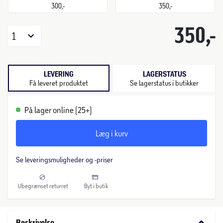
300,-
350,-
350,-
1
LEVERING
LAGERSTATUS
Få leveret produktet
Se lagerstatus i butikker
På lager online (25+)
Læg i kurv
Se leveringsmuligheder og -priser
Ubegrænset returret
Byt i butik
keyboard_arrow_down
Beskrivelse