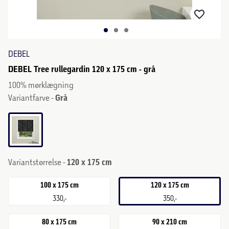
DEBEL
DEBEL Tree rullegardin 120 x 175 cm - grå
100% mørklægning
Variantfarve -
Grå
Variantstørrelse -
120 x 175 cm
100 x 175 cm
120 x 175 cm
330,-
350,-
80 x 175 cm
90 x 210 cm