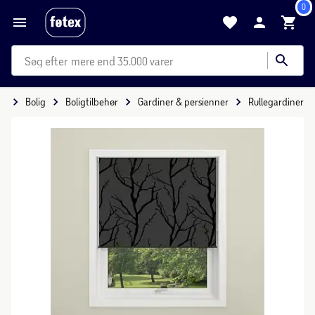
0
mere end 35.000 varer
de
Bolig
Boligtilbehør
Gardiner & persienner
Rullegardiner