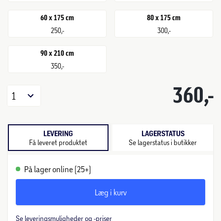
60 x 175 cm
80 x 175 cm
250,-
300,-
90 x 210 cm
350,-
360,-
1
LEVERING
LAGERSTATUS
Få leveret produktet
Se lagerstatus i butikker
På lager online (25+)
Læg i kurv
Se leveringsmuligheder og -priser