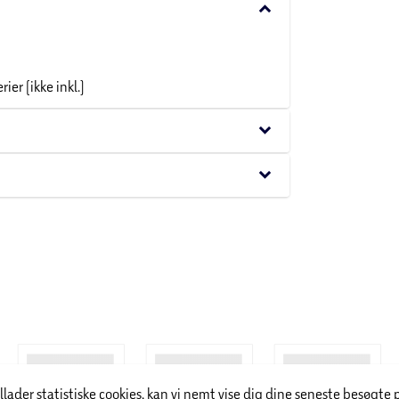
keyboard_arrow_down
er (ikke inkl.)
keyboard_arrow_down
keyboard_arrow_down
illader statistiske cookies, kan vi nemt vise dig dine seneste besøgte 