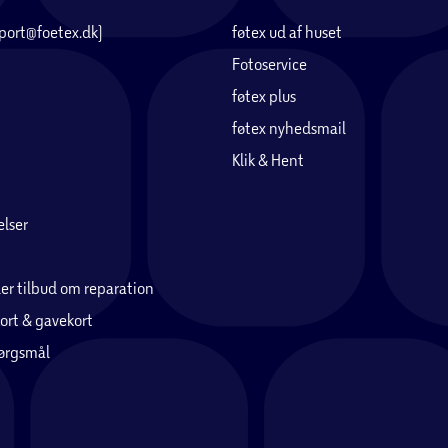
pport@foetex.dk)
føtex ud af huset
Fotoservice
føtex plus
føtex nyhedsmail
Klik & Hent
lser
er tilbud om reparation
ort & gavekort
pørgsmål