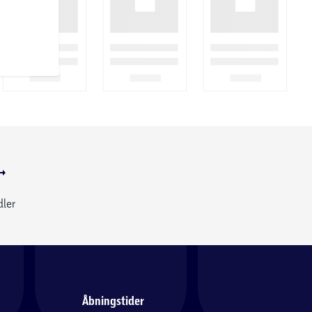
dler
Åbningstider