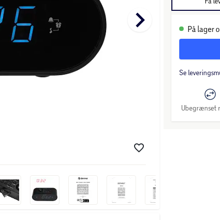
Få le
keyboard_arrow_right
På lager o
Se leveringsm
Ubegrænset r