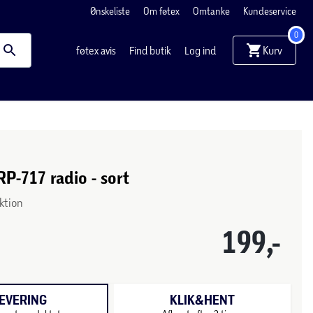
Ønskeliste
Om føtex
Omtanke
Kundeservice
0
Kurv
føtex avis
Find butik
Log ind
P-717 radio - sort
ktion
199,-
EVERING
KLIK&HENT