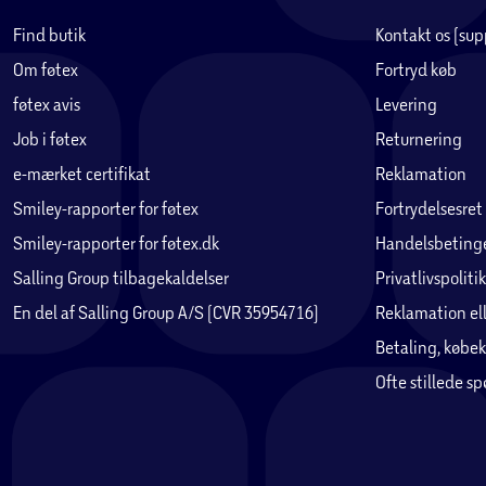
Find butik
Kontakt os (su
Om føtex
Fortryd køb
føtex avis
Levering
Job i føtex
Returnering
e-mærket certifikat
Reklamation
Smiley-rapporter for føtex
Fortrydelsesret
Smiley-rapporter for føtex.dk
Handelsbetinge
Salling Group tilbagekaldelser
Privatlivspolitik
En del af Salling Group A/S (CVR 35954716)
Reklamation ell
Betaling, købek
Ofte stillede s