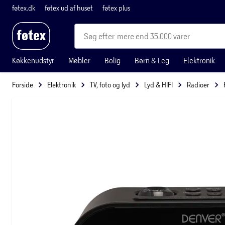
føtex.dk
føtex ud af huset
føtex plus
mere end 35.000 varer
Køkkenudstyr
Møbler
Bolig
Børn & Leg
Elektronik
Forside
Elektronik
TV, foto og lyd
Lyd & HIFI
Radioer