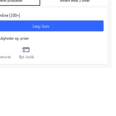
veret produktet
Afhent efter 2 timer
nline (100+)
Læg i kurv
uligheder og -priser
eturret
Byt i butik