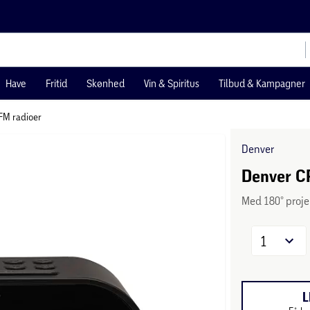
Have
Fritid
Skønhed
Vin & Spiritus
Tilbud & Kampagner
FM radioer
Denver
Denver CR
Med 180° proje
1
L