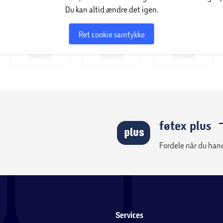
Du kan altid ændre det igen.
Ret cookie samtykke
føtex plus
Fordele når du han
Services