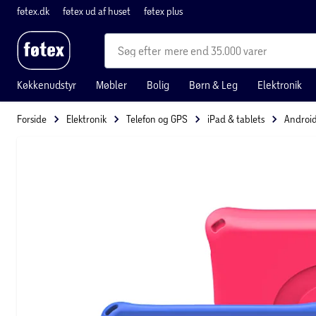
føtex.dk
føtex ud af huset
føtex plus
mere end 35.000 varer
Køkkenudstyr
Møbler
Bolig
Børn & Leg
Elektronik
Forside
Elektronik
Telefon og GPS
iPad & tablets
Android