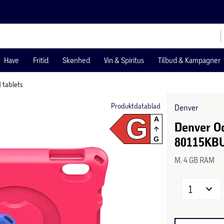
Have
Fritid
Skønhed
Vin & Spiritus
Tilbud & Kampagner
 tablets
Produktdatablad
Denver
G
A
Denver Oc
80115KBU
G
M. 4 GB RAM
1