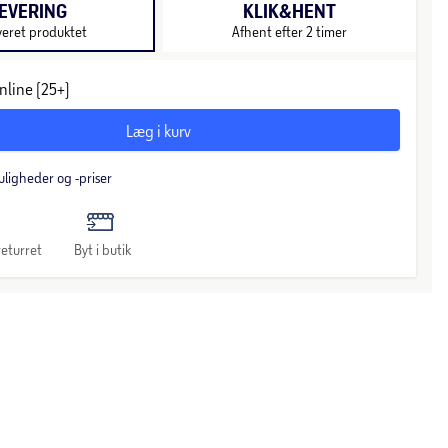
EVERING
KLIK&HENT
veret produktet
Afhent efter 2 timer
nline (25+)
Læg i kurv
uligheder og -priser
eturret
Byt i butik