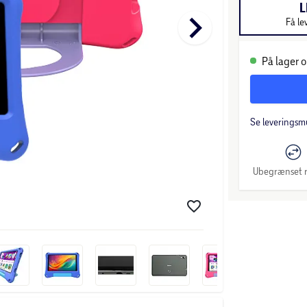
L
keyboard_arrow_right
Få le
På lager o
Se leveringsm
Ubegrænset r