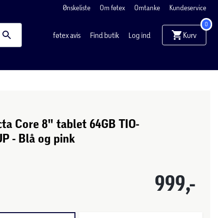
Ønskeliste
Om føtex
Omtanke
Kundeservice
0
Kurv
føtex avis
Find butik
Log ind
ta Core 8" tablet 64GB TIO-
P - Blå og pink
999,-