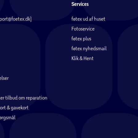
Services
pport@foetex.dk)
føtex ud af huset
Fotoservice
føtex plus
føtex nyhedsmail
Klik & Hent
lser
er tilbud om reparation
ort & gavekort
pørgsmål