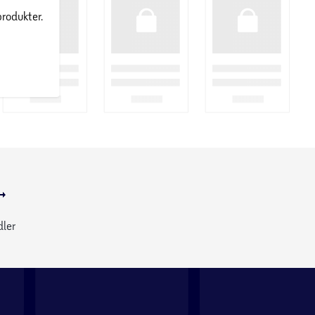
produkter.
dler