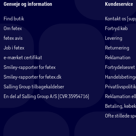
Genveje og information
Kundeservice
Find butik
Kontakt os (su
Om føtex
Fortryd køb
føtex avis
Levering
Job i føtex
Returnering
e-mærket certifikat
Reklamation
Smiley-rapporter for føtex
Fortrydelsesret
Smiley-rapporter for føtex.dk
Handelsbetinge
Salling Group tilbagekaldelser
Privatlivspolitik
En del af Salling Group A/S (CVR 35954716)
Reklamation ell
Betaling, købek
Ofte stillede s