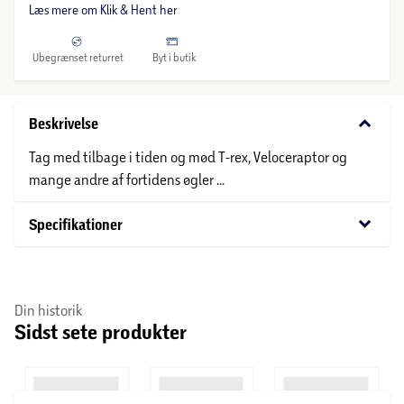
Læs mere om Klik & Hent her
Ubegrænset returret
Byt i butik
keyboard_arrow_down
Beskrivelse
Tag med tilbage i tiden og mød T-rex, Veloceraptor og
mange andre af fortidens øgler ...
keyboard_arrow_down
Specifikationer
Din historik
Sidst sete produkter