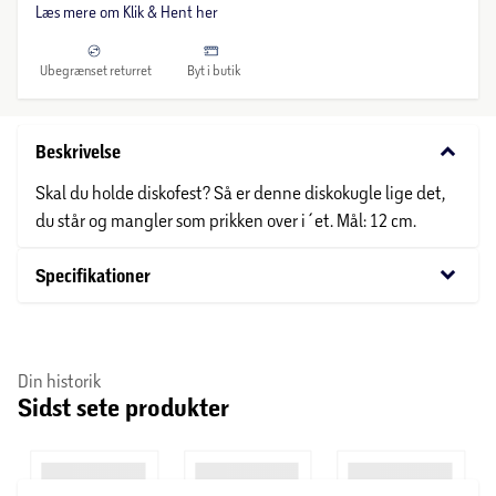
Læs mere om Klik & Hent her
Ubegrænset returret
Byt i butik
keyboard_arrow_down
Beskrivelse
Skal du holde diskofest? Så er denne diskokugle lige det,
du står og mangler som prikken over i´et. Mål: 12 cm.
keyboard_arrow_down
Specifikationer
Din historik
Sidst sete produkter