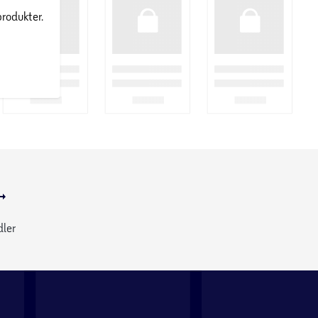
produkter.
dler