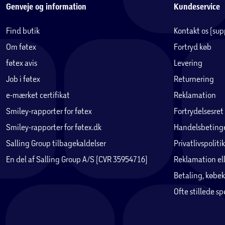
Genveje og information
Kundeservice
Find butik
Kontakt os (su
Om føtex
Fortryd køb
føtex avis
Levering
Job i føtex
Returnering
e-mærket certifikat
Reklamation
Smiley-rapporter for føtex
Fortrydelsesret
Smiley-rapporter for føtex.dk
Handelsbetinge
Salling Group tilbagekaldelser
Privatlivspolitik
En del af Salling Group A/S (CVR 35954716)
Reklamation ell
Betaling, købek
Ofte stillede s