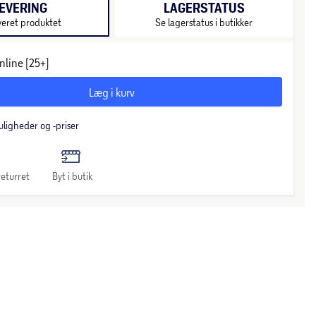
EVERING
LAGERSTATUS
veret produktet
Se lagerstatus i butikker
nline (25+)
Læg i kurv
uligheder og -priser
eturret
Byt i butik