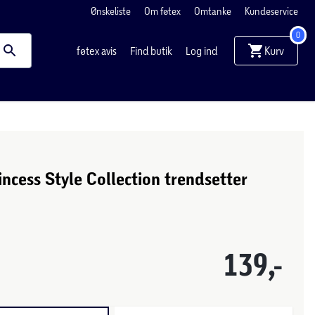
Ønskeliste
Om føtex
Omtanke
Kundeservice
0
Kurv
føtex avis
Find butik
Log ind
incess Style Collection trendsetter
139,-