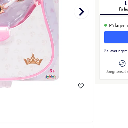
L
keyboard_arrow_right
Få le
På lager o
Se leveringsm
Ubegrænset r