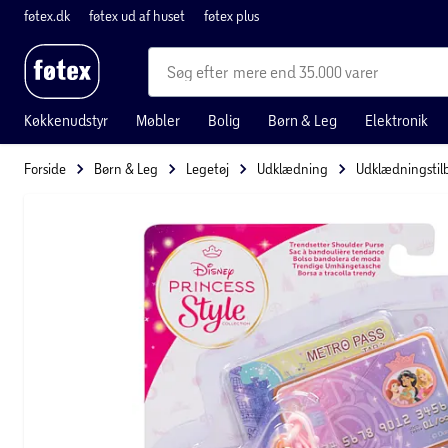
føtex.dk
føtex ud af huset
føtex plus
mere end 35.000 varer
Køkkenudstyr
Møbler
Bolig
Børn & Leg
Elektronik
Forside
Børn & Leg
Legetøj
Udklædning
Udklædningstil