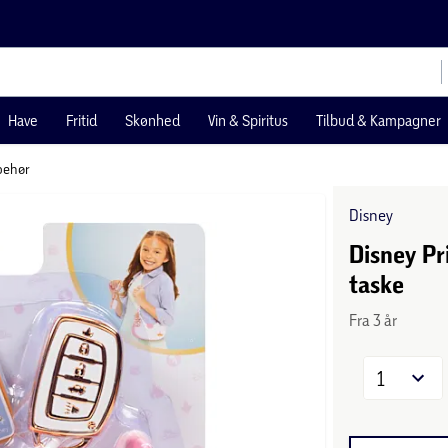
Have
Fritid
Skønhed
Vin & Spiritus
Tilbud & Kampagner
behør
Disney
Disney Pr
taske
Fra 3 år
1