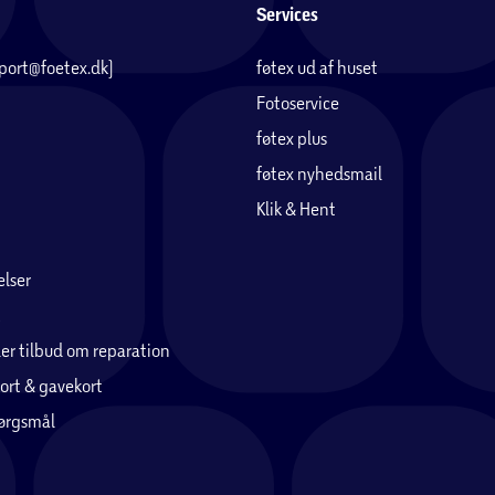
Services
pport@foetex.dk)
føtex ud af huset
Fotoservice
føtex plus
føtex nyhedsmail
Klik & Hent
lser
er tilbud om reparation
ort & gavekort
pørgsmål