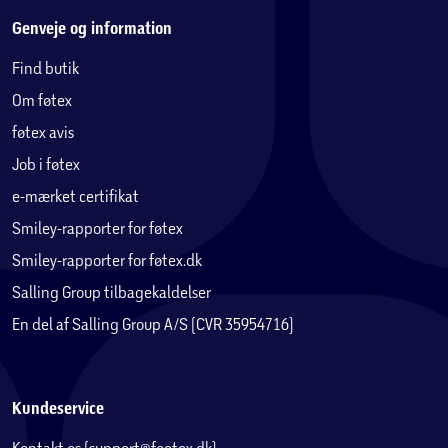
Genveje og information
Find butik
Om føtex
føtex avis
Job i føtex
e-mærket certifikat
Smiley-rapporter for føtex
Smiley-rapporter for føtex.dk
Salling Group tilbagekaldelser
En del af Salling Group A/S (CVR 35954716)
Kundeservice
Kontakt os (support@foetex.dk)