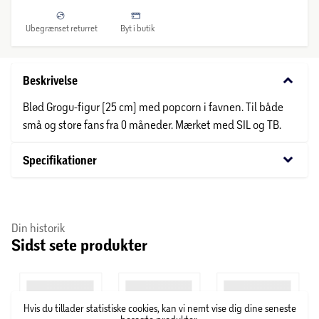
Ubegrænset returret
Byt i butik
keyboard_arrow_down
Beskrivelse
Blød Grogu-figur (25 cm) med popcorn i favnen. Til både
små og store fans fra 0 måneder. Mærket med SIL og TB.
keyboard_arrow_down
Specifikationer
Din historik
Sidst sete produkter
Hvis du tillader statistiske cookies, kan vi nemt vise dig dine seneste