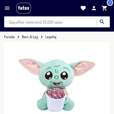
0
mere end 35.000 varer
Forside
Børn & Leg
Legetøj