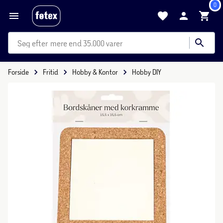
0
mere end 35.000 varer
Forside
Fritid
Hobby & Kontor
Hobby DIY