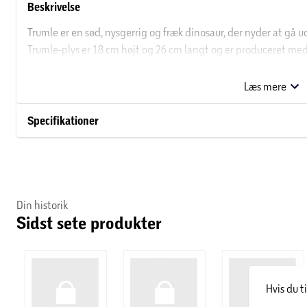
Beskrivelse
Trumle er en sød, nysgerrig og fræk dinosaur, der nyder at gå ud
Trumle-plys er 18 cm højt og 26 cm langt og er produceret me
forskellige sanse-effekter.
Læs mere
Specifikationer
Din historik
Sidst sete produkter
Hvis du t