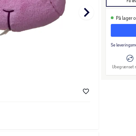
Få le
keyboard_arrow_right
På lager o
Se leveringsm
Ubegrænset r