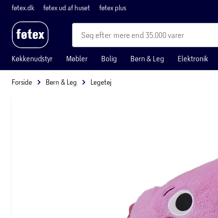
føtex.dk
føtex ud af huset
føtex plus
mere end 35.000 varer
Køkkenudstyr
Møbler
Bolig
Børn & Leg
Elektronik
Forside
Børn & Leg
Legetøj