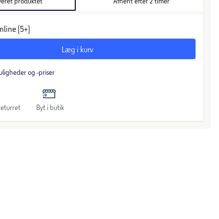
veret produktet
Afhent efter 2 timer
nline (5+)
Læg i kurv
uligheder og -priser
eturret
Byt i butik