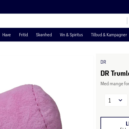
Have
Fritid
Skønhed
Vin & Spiritus
Tilbud & Kampagner
DR
DR Truml
Med mange fors
1
L