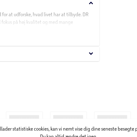
keyboard_arrow_down
 for at udforske, hvad livet har at tilbyde. DR
d fokus på høj kvalitet og med mange
keyboard_arrow_down
illader statistiske cookies, kan vi nemt vise dig dine seneste besøgte 
Du kan altid ændre det igen.