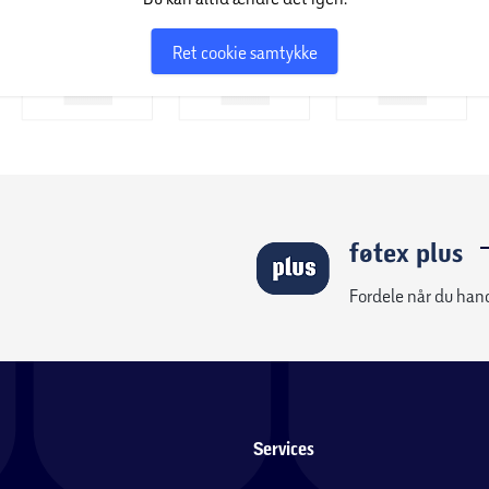
Ret cookie samtykke
føtex plus
Fordele når du han
Services