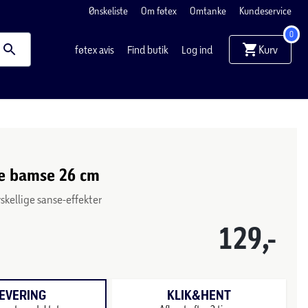
Ønskeliste
Om føtex
Omtanke
Kundeservice
0
Kurv
føtex avis
Find butik
Log ind
e bamse 26 cm
kellige sanse-effekter
129,-
EVERING
KLIK&HENT