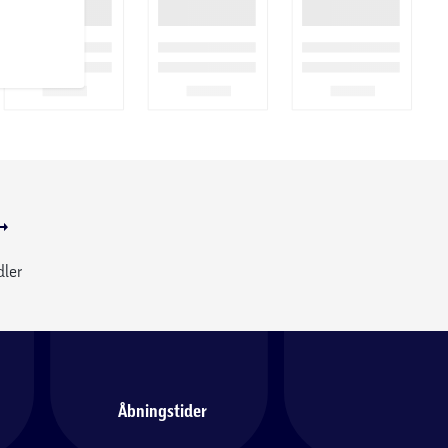
dler
Åbningstider