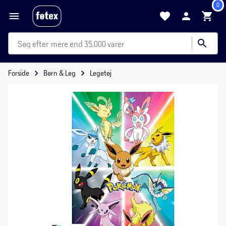
0
mere end 35.000 varer
Forside
Børn & Leg
Legetøj