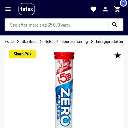
0
mere end 35.000 varer
Forside
Skønhed
Helse
Sportsernæring
Energiprodukter
Skarp 
Pris