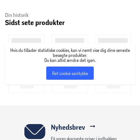
Om High5
Din historik
Sidst sete produkter
High5 har mange års erfaring inden for energiprodukter
og er ledet af atleter, der har konkurreret i nogle af de
hårdeste sportsgrene i verden. High5 bruger rigtig
Hvis du tillader statistiske cookies, kan vi nemt vise dig dine seneste
frugtsaft i deres gels for at opnå en mere frisk smag.
besøgte produkter.
Derudover optages produkterne hos hurtigt i kroppen, som
Du kan altid ændre det igen.
er ideel ved sport, træning og motion.
Ret cookie samtykke
Nyhedsbrev
Få vores skarpeste priser i indbakken