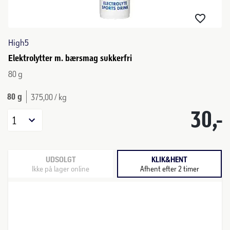
High5
Elektrolytter m. bærsmag sukkerfri
80 g
80 g
375,00 / kg
30,-
1
UDSOLGT
KLIK&HENT
Ikke på lager online
Afhent efter 2 timer