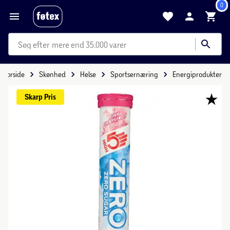
0
mere end 35.000 varer
Forside
Skønhed
Helse
Sportsernæring
Energiprodukter
Skarp 
Pris