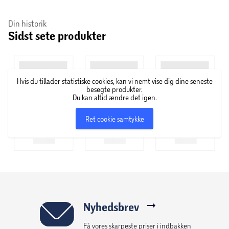
High5 har mange års erfaring inden for energiprodukter
Din historik
Sidst sete produkter
og er ledet af atleter, der har konkurreret i nogle af de
hårdeste sportsgrene i verden. High5 bruger rigtig
frugtsaft i deres gels for at opnå en mere frisk smag.
Derudover optages produkterne hos hurtigt i kroppen, som
Hvis du tillader statistiske cookies, kan vi nemt vise dig dine seneste
er ideel ved sport, træning og motion.
besøgte produkter.
Du kan altid ændre det igen.
Ret cookie samtykke
Nyhedsbrev
Få vores skarpeste priser i indbakken